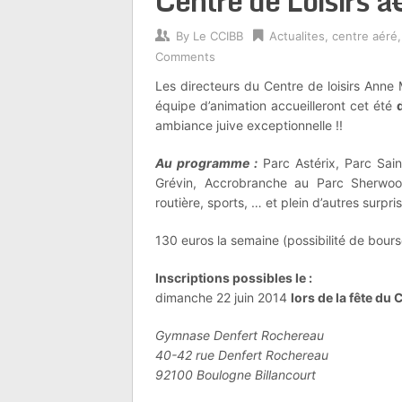
Centre de Loisirs 
By
Le CCIBB
Actualites
,
centre aéré
Comments
Les directeurs du Centre de loisirs Anne
équipe d’animation accueilleront cet été
ambiance juive exceptionnelle !!
Au programme :
Parc Astérix, Parc Sain
Grévin, Accrobranche au Parc Sherwood
routière, sports, … et plein d’autres surpri
130 euros la semaine (possibilité de bour
Inscriptions possibles le :
dimanche 22 juin 2014
lors de la fête du
Gymnase Denfert Rochereau
40-42 rue Denfert Rochereau
92100 Boulogne Billancourt