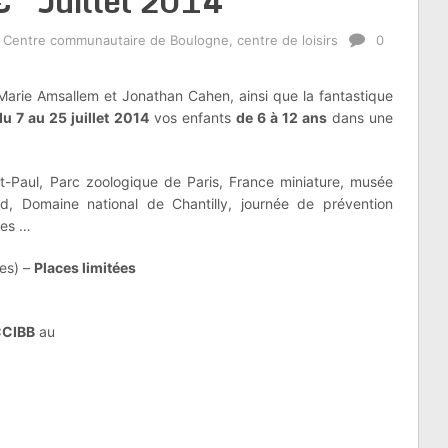
â€“ Juillet 2014
,
Centre communautaire de Boulogne
,
centre de loisirs
0
 Marie Amsallem et Jonathan Cahen, ainsi que la fantastique
du 7 au 25 juillet 2014
vos enfants
de 6 à 12 ans
dans une
t-Paul, Parc zoologique de Paris, France miniature, musée
, Domaine national de Chantilly, journée de prévention
ses …
ses) –
Places limitées
 CCIBB
au