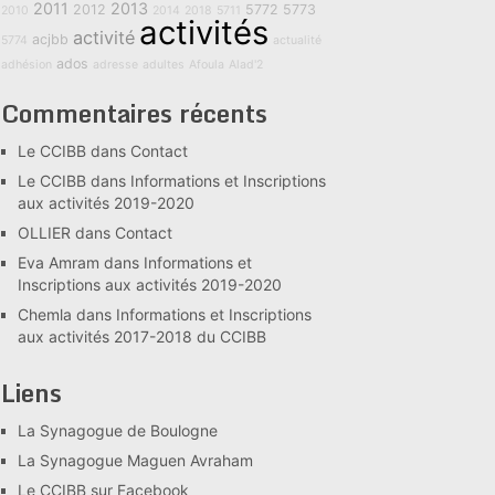
2011
2013
2012
5772
5773
2010
2014
2018
5711
activités
activité
acjbb
5774
actualité
ados
adhésion
adresse
adultes
Afoula
Alad'2
Commentaires récents
Le CCIBB
dans
Contact
Le CCIBB
dans
Informations et Inscriptions
aux activités 2019-2020
OLLIER
dans
Contact
Eva Amram
dans
Informations et
Inscriptions aux activités 2019-2020
Chemla
dans
Informations et Inscriptions
aux activités 2017-2018 du CCIBB
Liens
La Synagogue de Boulogne
La Synagogue Maguen Avraham
Le CCIBB sur Facebook