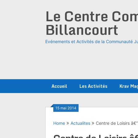
Skip
Le Centre Com
to
content
Billancourt
Evénements et Activités de la Communauté Ju
Accueil
Les Activités
Krav Ma
15 mai 2014
Home
Actualites
Centre de Loisirs â€“