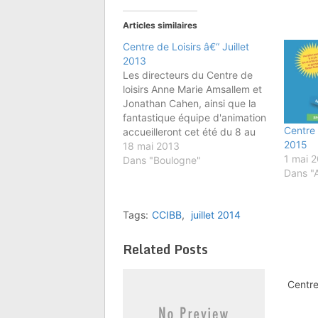
Articles similaires
Centre de Loisirs â€“ Juillet
2013
Les directeurs du Centre de
loisirs Anne Marie Amsallem et
Jonathan Cahen, ainsi que la
fantastique équipe d'animation
Centre 
accueilleront cet été du 8 au
2015
26 juillet 2013 vos enfants de 6
18 mai 2013
1 mai 
à 12 ans dans une ambiance
Dans "Boulogne"
Dans "A
juive exceptionnelle !! Au
programme : Parc Astérix,
Sherwood Park
Tags:
CCIBB
,
juillet 2014
(accrobranches), Base
nautique…
Related Posts
Centre