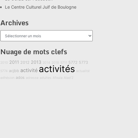
Le Centre Culturel Juif de Boulogne
Archives
Archives
Nuage de mots clefs
2011
2013
2012
5772
5773
2010
2014
2018
5711
activités
activité
acjbb
5774
actualité
ados
adhésion
adresse
adultes
Afoula
Alad'2