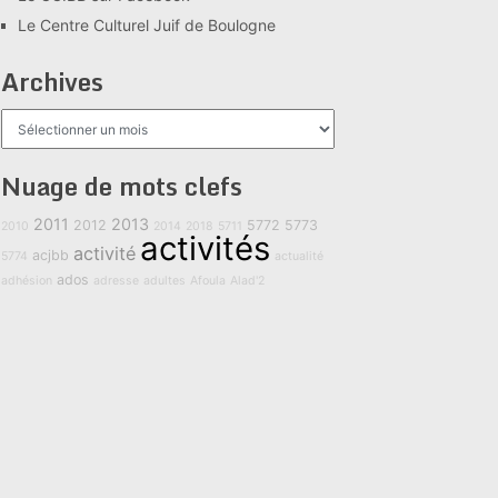
Le Centre Culturel Juif de Boulogne
Archives
Archives
Nuage de mots clefs
2011
2013
2012
5772
5773
2010
2014
2018
5711
activités
activité
acjbb
5774
actualité
ados
adhésion
adresse
adultes
Afoula
Alad'2