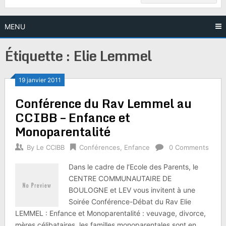
MENU
Étiquette :
Elie Lemmel
19 janvier 2011
Conférence du Rav Lemmel au
CCIBB – Enfance et
Monoparentalité
By
Le CCIBB
Conférences
,
Enfance
0 Comments
Dans le cadre de l’Ecole des Parents, le
CENTRE COMMUNAUTAIRE DE
BOULOGNE et LEV vous invitent à une
Soirée Conférence-Débat du Rav Elie
LEMMEL : Enfance et Monoparentalité : veuvage, divorce,
mères célibataires, les familles monoparentales sont en