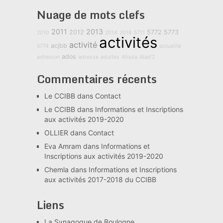
Nuage de mots clefs
2011
2013
2012
5772
5773
2010
2014
2018
5711
activités
activité
acjbb
5774
actualité
ados
adhésion
adresse
adultes
Afoula
Alad'2
Commentaires récents
Le CCIBB
dans
Contact
Le CCIBB
dans
Informations et Inscriptions
aux activités 2019-2020
OLLIER
dans
Contact
Eva Amram
dans
Informations et
Inscriptions aux activités 2019-2020
Chemla
dans
Informations et Inscriptions
aux activités 2017-2018 du CCIBB
Liens
La Synagogue de Boulogne