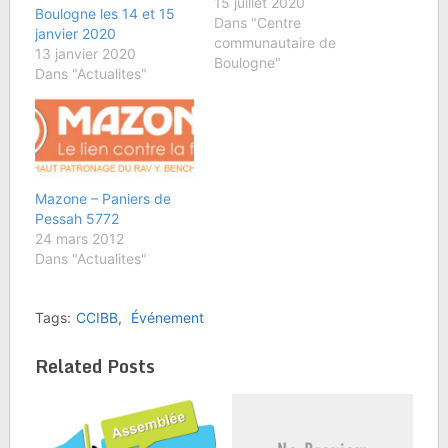
sanitaire, nous avons
15 juillet 2020
Boulogne les 14 et 15
été contraints d'annuler
Dans "Centre
janvier 2020
toutes les activités à
communautaire de
13 janvier 2020
compter du 16 mars
Boulogne"
Dans "Actualites"
2020 hormis les cours
d'Oulpan qui ont pu être
dispensés par Zoom.
Nous n'avons pas pu
faire,…
Mazone – Paniers de
Pessah 5772
24 mars 2012
Dans "Actualites"
Tags:
CCIBB
,
Événement
Related Posts