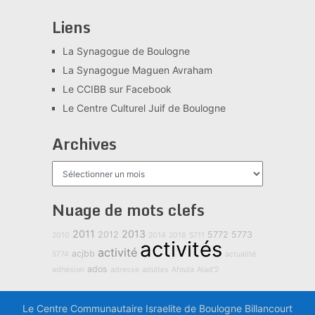
Liens
La Synagogue de Boulogne
La Synagogue Maguen Avraham
Le CCIBB sur Facebook
Le Centre Culturel Juif de Boulogne
Archives
Archives
Nuage de mots clefs
2011
2013
2012
5772
5773
2010
2014
2018
5711
activités
activité
acjbb
5774
actualité
ados
adhésion
adresse
adultes
Afoula
Alad'2
Le Centre Communautaire Israelite de Boulogne Billancourt