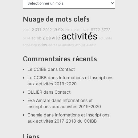
Archives
Nuage de mots clefs
2011
2013
2012
5772
5773
2010
2014
2018
5711
activités
activité
acjbb
5774
actualité
ados
adhésion
adresse
adultes
Afoula
Alad'2
Commentaires récents
Le CCIBB
dans
Contact
Le CCIBB
dans
Informations et Inscriptions
aux activités 2019-2020
OLLIER
dans
Contact
Eva Amram
dans
Informations et
Inscriptions aux activités 2019-2020
Chemla
dans
Informations et Inscriptions
aux activités 2017-2018 du CCIBB
Liens