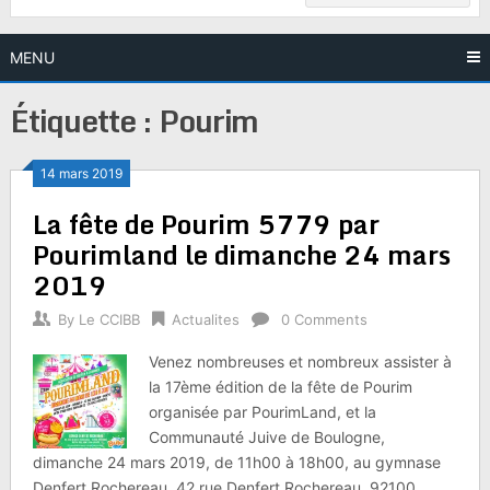
MENU
Étiquette :
Pourim
14 mars 2019
La fête de Pourim 5779 par
Pourimland le dimanche 24 mars
2019
By
Le CCIBB
Actualites
0 Comments
Venez nombreuses et nombreux assister à
la 17ème édition de la fête de Pourim
organisée par PourimLand, et la
Communauté Juive de Boulogne,
dimanche 24 mars 2019, de 11h00 à 18h00, au gymnase
Denfert Rochereau, 42 rue Denfert Rochereau, 92100