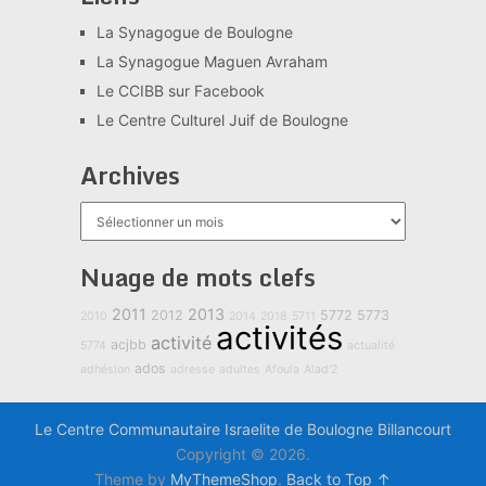
La Synagogue de Boulogne
La Synagogue Maguen Avraham
Le CCIBB sur Facebook
Le Centre Culturel Juif de Boulogne
Archives
Archives
Nuage de mots clefs
2011
2013
2012
5772
5773
2010
2014
2018
5711
activités
activité
acjbb
5774
actualité
ados
adhésion
adresse
adultes
Afoula
Alad'2
Le Centre Communautaire Israelite de Boulogne Billancourt
Copyright © 2026.
Theme by
MyThemeShop
.
Back to Top ↑