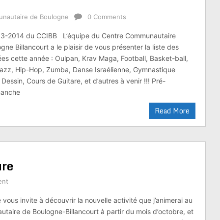
nautaire de Boulogne
0 Comments
013-2014 du CCIBB L’équipe du Centre Communautaire
ogne Billancourt a le plaisir de vous présenter la liste des
ées cette année : Oulpan, Krav Maga, Football, Basket-ball,
zz, Hip-Hop, Zumba, Danse Israélienne, Gymnastique
essin, Cours de Guitare, et d’autres à venir !!! Pré-
imanche
Read More
ure
ent
e vous invite à découvrir la nouvelle activité que j’animerai au
aire de Boulogne-Billancourt à partir du mois d’octobre, et