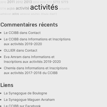
2011
2013
2012
5772
5773
2010
2014
2018
5711
activités
activité
acjbb
5774
actualité
ados
adhésion
adresse
adultes
Afoula
Alad'2
Commentaires récents
Le CCIBB
dans
Contact
Le CCIBB
dans
Informations et Inscriptions
aux activités 2019-2020
OLLIER
dans
Contact
Eva Amram
dans
Informations et
Inscriptions aux activités 2019-2020
Chemla
dans
Informations et Inscriptions
aux activités 2017-2018 du CCIBB
Liens
La Synagogue de Boulogne
La Synagogue Maguen Avraham
Le CCIBB sur Facebook