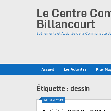
Skip
Le Centre Com
to
content
Billancourt
Evénements et Activités de la Communauté Ju
Accueil
Les Activités
Krav Ma
Étiquette :
dessin
24 juillet 2013