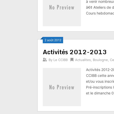
à venir nombreux
â€¢ Ateliers de 
Cours hebdomadai
2 août 2012
Activités 2012-2013
By
Le CCIBB
Actualites
,
Boulogne
,
Ce
Activités 2012-2
CCIBB cette anné
et/ou vous inscri
Pré-inscription
et le dimanche 