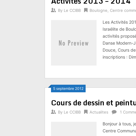
Activités 2013 – 2014
By
Le CCIBB
Boulogne
,
Centre commu
Les Activités 2
Israélite de Boul
activités propos
Danse Modern-Ja
Douce, Cours de D
inscriptions : D
5 septembre 2012
Cours de dessin et peint
By
Le CCIBB
Actualites
1 Comm
Bonjour à tous, j
Centre Communaut