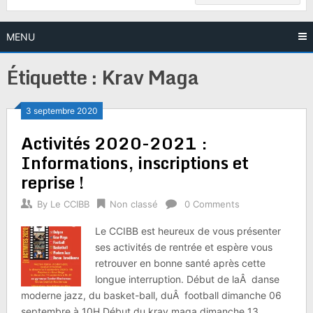
MENU
Étiquette :
Krav Maga
3 septembre 2020
Activités 2020-2021 :
Informations, inscriptions et
reprise !
By
Le CCIBB
Non classé
0 Comments
Le CCIBB est heureux de vous présenter
ses activités de rentrée et espère vous
retrouver en bonne santé après cette
longue interruption. Début de laÂ danse
moderne jazz, du basket-ball, duÂ football dimanche 06
septembre à 10H.Début du krav maga dimanche 13