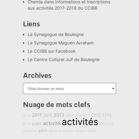
Chemla
dans
Informations et Inscriptions
aux activités 2017-2018 du CCIBB
Liens
La Synagogue de Boulogne
La Synagogue Maguen Avraham
Le CCIBB sur Facebook
Le Centre Culturel Juif de Boulogne
Archives
Archives
Nuage de mots clefs
2011
2013
2012
5772
5773
2010
2014
2018
5711
activités
activité
acjbb
5774
actualité
ados
adhésion
adresse
adultes
Afoula
Alad'2