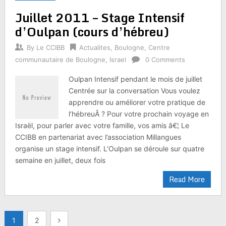
Juillet 2011 – Stage Intensif
d’Oulpan (cours d’hébreu)
By
Le CCIBB
Actualites
,
Boulogne
,
Centre
communautaire de Boulogne
,
Israel
0 Comments
Oulpan Intensif pendant le mois de juillet
Centrée sur la conversation Vous voulez
apprendre ou améliorer votre pratique de
l’hébreuÂ ? Pour votre prochain voyage en
Israël, pour parler avec votre famille, vos amis â€¦ Le
CCIBB en partenariat avec l’association Millangues
organise un stage intensif. L’Oulpan se déroule sur quatre
semaine en juillet, deux fois
Read More
Pagination
1
2