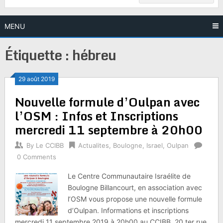
MENU
Étiquette :
hébreu
29 août 2019
Nouvelle formule d’Oulpan avec
l’OSM : Infos et Inscriptions
mercredi 11 septembre à 20h00
By
Le CCIBB
Actualites
,
Boulogne
,
Israel
,
Oulpan
0 Comments
Le Centre Communautaire Israélite de
Boulogne Billancourt, en association avec
l’OSM vous propose une nouvelle formule
d’Oulpan. Informations et inscriptions
mercredi 11 septembre 2019 à 20h00 au CCIBB, 20 ter rue