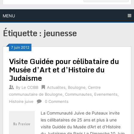
MENU
Étiquette :
jeunesse
7 juin 2012
Visite Guidée pour célibataire du
Musée d’Art et d’Histoire du
Judaisme
By
Le CCIBB
Actualites
,
Boulogne
,
Centre
communautaire de Boulogne
,
Communautes
,
Evenements
,
Histoire juive
0 Comments
La Communauté Juive de Puteaux invite
les célibataires de 25 ans et plus à une
visite Guidée du Musée d’Art et d’Histoire
du Judaïsme de Paris Le Dimanche 10 Juin