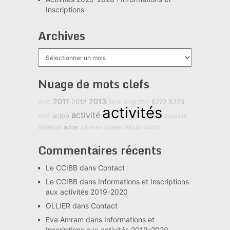
Inscriptions
Archives
Archives
Nuage de mots clefs
2011
2013
2012
5772
5773
2010
2014
2018
5711
activités
activité
acjbb
5774
actualité
ados
adhésion
adresse
adultes
Afoula
Alad'2
Commentaires récents
Le CCIBB
dans
Contact
Le CCIBB
dans
Informations et Inscriptions
aux activités 2019-2020
OLLIER
dans
Contact
Eva Amram
dans
Informations et
Inscriptions aux activités 2019-2020