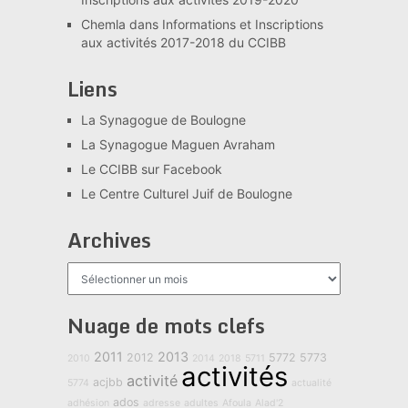
Chemla
dans
Informations et Inscriptions
aux activités 2017-2018 du CCIBB
Liens
La Synagogue de Boulogne
La Synagogue Maguen Avraham
Le CCIBB sur Facebook
Le Centre Culturel Juif de Boulogne
Archives
Archives
Nuage de mots clefs
2011
2013
2012
5772
5773
2010
2014
2018
5711
activités
activité
acjbb
5774
actualité
ados
adhésion
adresse
adultes
Afoula
Alad'2