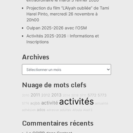
Projection du film “L’Alyah oubliée” de Tami
Harel Pinto, mercredi 26 novembre à
20h00
Oulpan 2025-2026 avec l’OSM
Activités 2025-2026 : Informations et
Inscriptions
Archives
Archives
Nuage de mots clefs
2011
2013
2012
5772
5773
2010
2014
2018
5711
activités
activité
acjbb
5774
actualité
ados
adhésion
adresse
adultes
Afoula
Alad'2
Commentaires récents