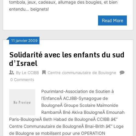
tombola, jeux, cadeaux, allumage des bougies, et bien
entendu… beignets!
Read More
11 janvier 2009
Solidarité avec les enfants du sud
d’Israel
By
Le CCIBB
Centre communautaire de Boulogne
0 Comments
Pourimland-Association de Soutien à
l’EnfanceÂ ACJBB-Synagogue de
BoulogneÂ Groupe Scolaire Maïmonide
RambamÂ Bné Akiva BoulogneÂ Emounah
Paris-BoulogneÂ Beth Habad de BoulogneÂ CCIBB â€“
Centre Communautaire de BoulogneÂ Bnai-Brith â€“ Loge
de Boulogne se mobilisent pour une OPERATION