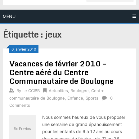
MENU
Étiquette :
jeux
6 janvier 2010
Vacances de février 2010 –
Centre aéré du Centre
Communautaire de Boulogne
By
Le CCIBB
Actualites
,
Boulogne
,
Centre
communautaire de Boulogne
,
Enfance
,
Sports
0
Comments
Nous sommes heureux de vous proposer
une semaine de grand épanouissement
pour les enfants de 6 à 12 ans au cours
des vacances de février : du 22 au 26