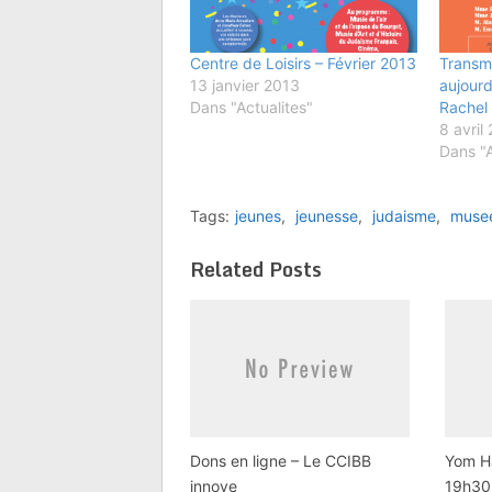
Centre de Loisirs – Février 2013
Transme
13 janvier 2013
aujourd
Dans "Actualites"
Rachel
8 avril
Dans "A
Tags:
jeunes
,
jeunesse
,
judaisme
,
muse
Related Posts
Dons en ligne – Le CCIBB
Yom Ha
innove
19h30 