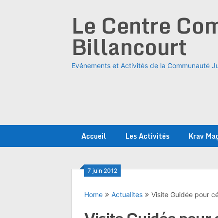
Skip
Le Centre Com
to
content
Billancourt
Evénements et Activités de la Communauté Ju
Accueil
Les Activités
Krav Ma
7 juin 2012
Home
Actualites
Visite Guidée pour cé