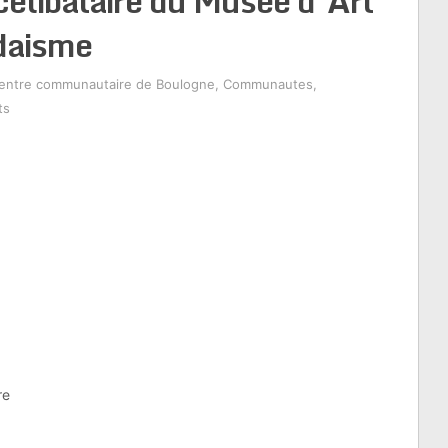
célibataire du Musée d’Art
udaisme
entre communautaire de Boulogne
,
Communautes
,
ts
re