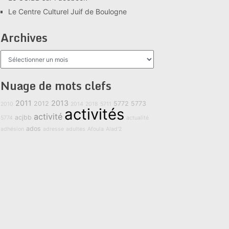
Le Centre Culturel Juif de Boulogne
Archives
Archives
Nuage de mots clefs
2011
2013
2012
5772
5773
2010
2014
2018
5711
activités
activité
acjbb
5774
actualité
ados
adhésion
adresse
adultes
Afoula
Alad'2