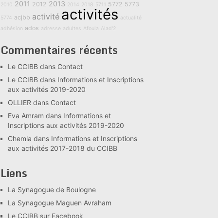
2011
2013
2012
5772
5773
2010
2014
2018
5711
activités
activité
acjbb
5774
actualité
ados
adhésion
adresse
adultes
Afoula
Alad'2
Commentaires récents
Le CCIBB
dans
Contact
Le CCIBB
dans
Informations et Inscriptions
aux activités 2019-2020
OLLIER
dans
Contact
Eva Amram
dans
Informations et
Inscriptions aux activités 2019-2020
Chemla
dans
Informations et Inscriptions
aux activités 2017-2018 du CCIBB
Liens
La Synagogue de Boulogne
La Synagogue Maguen Avraham
Le CCIBB sur Facebook