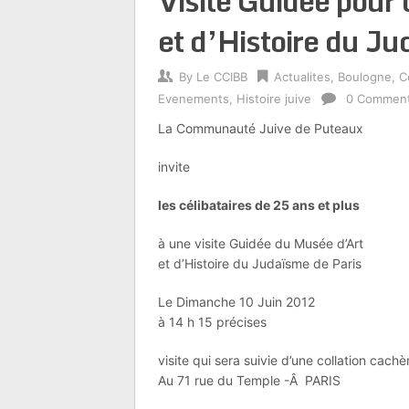
Visite Guidée pour 
et d’Histoire du J
By
Le CCIBB
Actualites
,
Boulogne
,
C
Evenements
,
Histoire juive
0 Commen
La Communauté Juive de Puteaux
invite
les célibataires de 25 ans et plus
à une visite Guidée du Musée d’Art
et d’Histoire du Judaïsme de Paris
Le Dimanche 10 Juin 2012
à 14 h 15 précises
visite qui sera suivie d’une collation cachè
Au 71 rue du Temple -Â PARIS