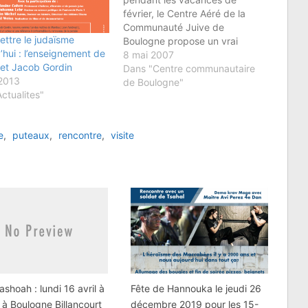
février, le Centre Aéré de la
Communauté Juive de
ttre le judaïsme
Boulogne propose un vrai
’hui : l’enseignement de
programme de vacances :
8 mai 2007
 et Jacob Gordin
sports, loisirs, découverte du
Dans "Centre communautaire
 2013
monde, et tradition juive dans
de Boulogne"
ctualites"
un espace complètement
rénové.Un vrai programme
multi-sports : Football, Basket,
e
,
puteaux
,
rencontre
,
visite
Natation à la Piscine *, Arts…
shoah : lundi 16 avril à
Fête de Hannouka le jeudi 26
à Boulogne Billancourt
décembre 2019 pour les 15-