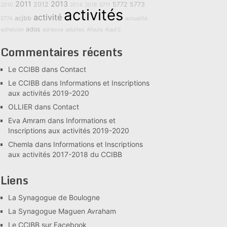
2011
2013
2012
5772
5773
2010
2014
2018
5711
activités
activité
acjbb
5774
actualité
ados
adhésion
adresse
adultes
Afoula
Alad'2
Commentaires récents
Le CCIBB
dans
Contact
Le CCIBB
dans
Informations et Inscriptions
aux activités 2019-2020
OLLIER
dans
Contact
Eva Amram
dans
Informations et
Inscriptions aux activités 2019-2020
Chemla
dans
Informations et Inscriptions
aux activités 2017-2018 du CCIBB
Liens
La Synagogue de Boulogne
La Synagogue Maguen Avraham
Le CCIBB sur Facebook