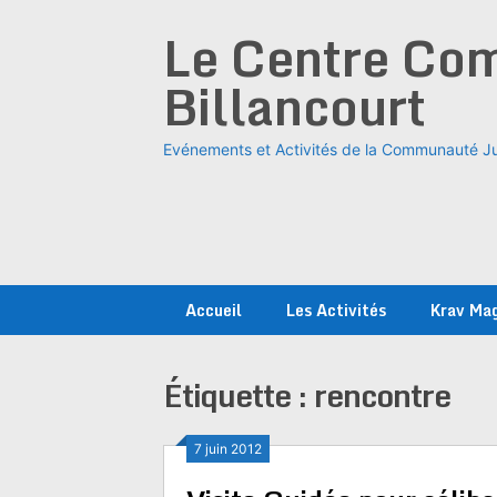
Skip
Le Centre Com
to
content
Billancourt
Evénements et Activités de la Communauté Ju
Accueil
Les Activités
Krav Ma
Étiquette :
rencontre
7 juin 2012