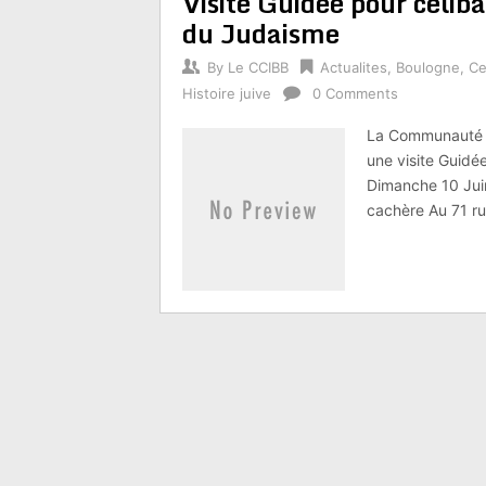
Visite Guidée pour céliba
du Judaisme
By
Le CCIBB
Actualites
,
Boulogne
,
Ce
Histoire juive
0 Comments
La Communauté Ju
une visite Guidé
Dimanche 10 Juin 
cachère Au 71 ru