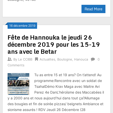
Read More
16 décembre 2019
Fête de Hannouka le jeudi 26
décembre 2019 pour les 15-19
ans avec le Betar
By
Le CCIBB
Actualites
,
Boulogne
,
Hanouca
0
Comments
Tu as entre 15 et 19 ans? On t’attend! Au
programme:Rencontre avec un soldat de
TsahalDémo Krav Maga avec Maitre Avi
Perez 4e DanL’héroïsme des Maccabées il
y a 2000 ans et nous aujourd’hui dans tout ça?Allumage
des bougies et fin de soirée pizzas/ beignets Ambiance et
sionisme assurés ! RDV Jeudi 26 Décembre (28