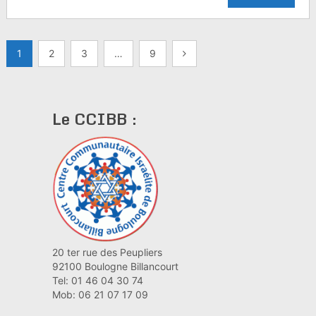
Pagination
1
2
3
…
9
des
publications
Le CCIBB :
20 ter rue des Peupliers
92100 Boulogne Billancourt
Tel: 01 46 04 30 74
Mob: 06 21 07 17 09