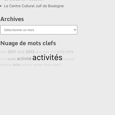
Le Centre Culturel Juif de Boulogne
Archives
Archives
Nuage de mots clefs
2011
2013
2012
5772
5773
2010
2014
2018
5711
activités
activité
acjbb
5774
actualité
ados
adhésion
adresse
adultes
Afoula
Alad'2