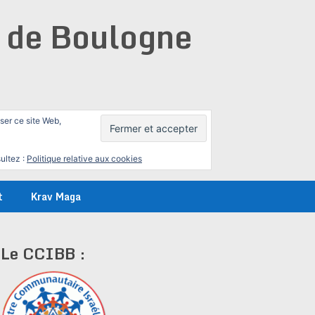
e de Boulogne
iser ce site Web,
ultez :
Politique relative aux cookies
t
Krav Maga
Le CCIBB :