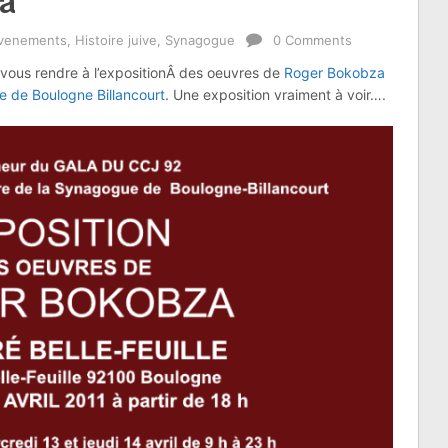
a
venements
,
Histoire juive
,
Synagogue
0 Comments
r vous rendre à l’expositionÂ des oeuvres de
Roger Bokobza
e de Boulogne Billancourt
. Une exposition vraiment à voir….