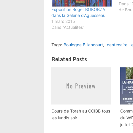
Dans "
Exposition Roger BOKOBZA
de Bou
dans la Galerie d’Aguesseau
1 mars 2015
Dans "Actualites"
Tags:
Boulogne Billancourt
,
centenaire
,
Related Posts
Cours de Torah au CCIBB tous
Commé
les lundis soir
du Vél
juillet