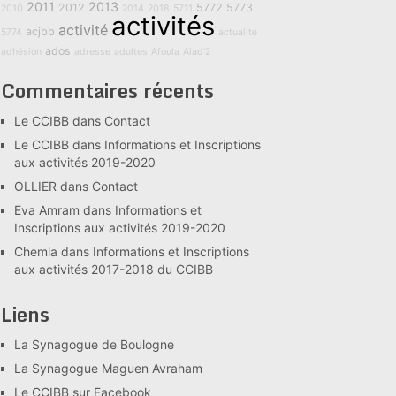
2011
2013
2012
5772
5773
2010
2014
2018
5711
activités
activité
acjbb
5774
actualité
ados
adhésion
adresse
adultes
Afoula
Alad'2
Commentaires récents
Le CCIBB
dans
Contact
Le CCIBB
dans
Informations et Inscriptions
aux activités 2019-2020
OLLIER
dans
Contact
Eva Amram
dans
Informations et
Inscriptions aux activités 2019-2020
Chemla
dans
Informations et Inscriptions
aux activités 2017-2018 du CCIBB
Liens
La Synagogue de Boulogne
La Synagogue Maguen Avraham
Le CCIBB sur Facebook