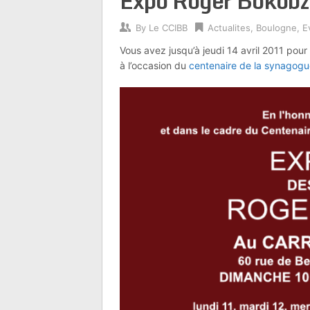
Expo Roger Bokobz
By
Le CCIBB
Actualites
,
Boulogne
,
E
Vous avez jusqu’à jeudi 14 avril 2011 pou
à l’occasion du
centenaire de la synagogu