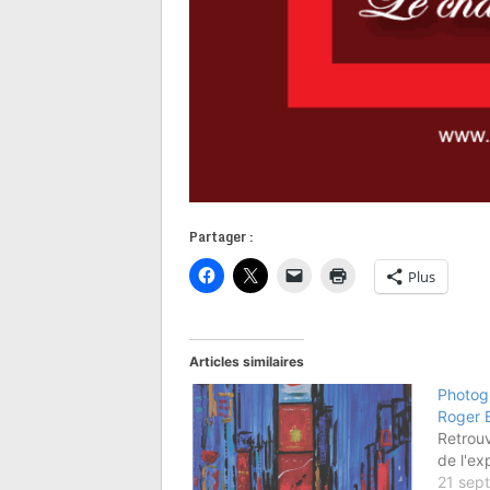
Partager :
Plus
Articles similaires
Photogr
Roger 
Retrou
de l'ex
21 sep