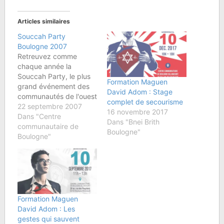
Articles similaires
Souccah Party
Boulogne 2007
Retreuvez comme
chaque année la
Souccah Party, le plus
Formation Maguen
grand événement des
David Adom : Stage
communautés de l'ouest
complet de secourisme
parisien,Â à la
22 septembre 2007
16 novembre 2017
synagogue de Boulogne
Dans "Centre
Dans "Bnei Brith
dimanche 30
communautaire de
Boulogne"
Septembre. Plus de
Boulogne"
renseignements sur le
site Maguen Boulogne.
Formation Maguen
David Adom : Les
gestes qui sauvent