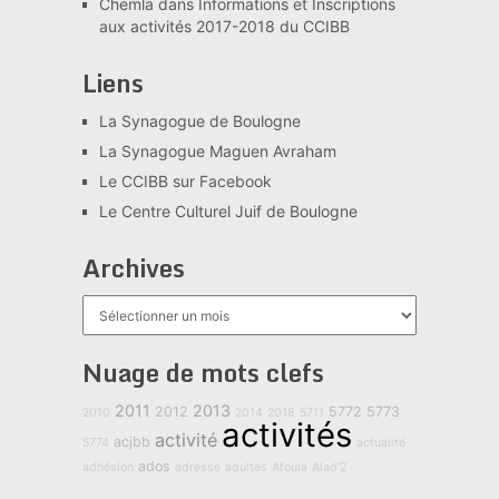
Chemla
dans
Informations et Inscriptions
aux activités 2017-2018 du CCIBB
Liens
La Synagogue de Boulogne
La Synagogue Maguen Avraham
Le CCIBB sur Facebook
Le Centre Culturel Juif de Boulogne
Archives
Archives
Nuage de mots clefs
2011
2013
2012
5772
5773
2010
2014
2018
5711
activités
activité
acjbb
5774
actualité
ados
adhésion
adresse
adultes
Afoula
Alad'2