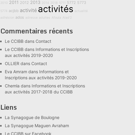
2011
2013
2012
5772
5773
2010
2014
2018
5711
activités
activité
acjbb
5774
actualité
ados
adhésion
adresse
adultes
Afoula
Alad'2
Commentaires récents
Le CCIBB
dans
Contact
Le CCIBB
dans
Informations et Inscriptions
aux activités 2019-2020
OLLIER
dans
Contact
Eva Amram
dans
Informations et
Inscriptions aux activités 2019-2020
Chemla
dans
Informations et Inscriptions
aux activités 2017-2018 du CCIBB
Liens
La Synagogue de Boulogne
La Synagogue Maguen Avraham
Le CCIBB sur Facebook