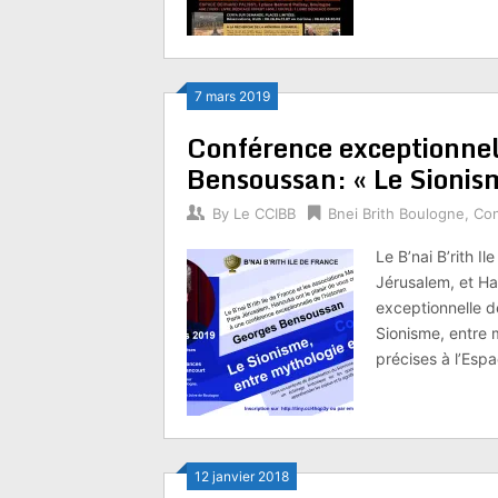
7 mars 2019
Conférence exceptionnell
Bensoussan: « Le Sionism
By
Le CCIBB
Bnei Brith Boulogne
,
Co
Le B’nai B’rith I
Jérusalem, et Ha
exceptionnelle d
Sionisme, entre 
précises à l’Es
12 janvier 2018