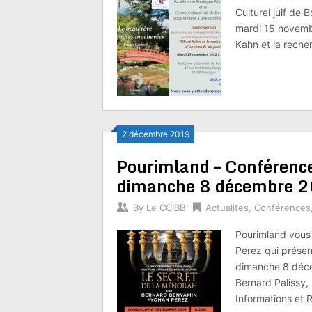
Culturel juif de
mardi 15 novembr
Kahn et la reche
2 décembre 2019
Pourimland – Conférence 
dimanche 8 décembre 
By
Le CCIBB
Actualites
,
Conférences
Pourimland vous
Perez qui présent
dimanche 8 déce
Bernard Palissy,
Informations et 