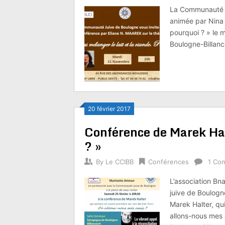
La Communauté J
animée par Nina 
pourquoi ? » le
Boulogne-Billanc
20 février 2017
Conférence de Marek Hal
? »
By
Le CCIBB
Conférences
1 Co
L’association Bn
juive de Boulogne
Marek Halter, qui
allons-nous mes 