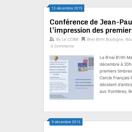
13 décembre 2015
Conférence de Jean-Paul 
l’impression des premier
By
Le CCIBB
Bnei Brith Boulogne
,
Bo
0 Comments
Le B’nai B’rith 
décembre à 20h30
premiers timbres
Cercle Français 
décident d’antic
aux frontières, 
9 décembre 2013