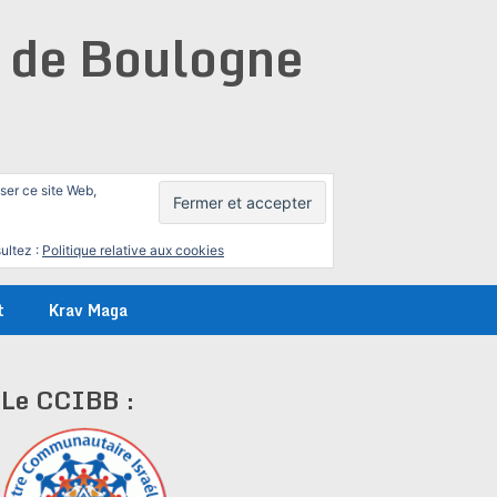
e de Boulogne
iser ce site Web,
ultez :
Politique relative aux cookies
t
Krav Maga
Le CCIBB :