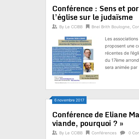
Conférence : Sens et por
l’église sur le judaïsme
By
Le CCIBB
Bnei Brith Boulogne
,
Co
Les association
proposent une co
récentes de l’égl
du 17ème arrondi
sera animée par 
6 novembre 2017
Conférence de Eliane Maa
viande, pourquoi ? »
By
Le CCIBB
Conférences
0 Co