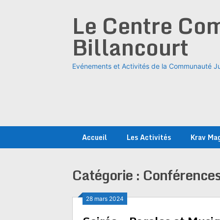
Skip
Le Centre Com
to
content
Billancourt
Evénements et Activités de la Communauté Ju
Accueil
Les Activités
Krav Ma
Catégorie :
Conférence
28 mars 2024