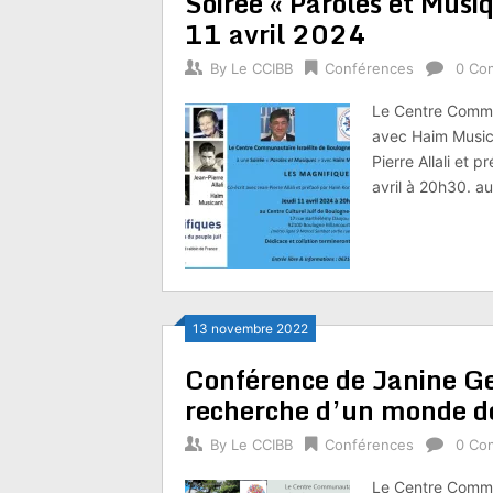
Soirée « Paroles et Musi
11 avril 2024
By
Le CCIBB
Conférences
0 Co
Le Centre Commun
avec Haim Musica
Pierre Allali et 
avril à 20h30. a
13 novembre 2022
Conférence de Janine Ger
recherche d’un monde d
By
Le CCIBB
Conférences
0 Co
Le Centre Commun