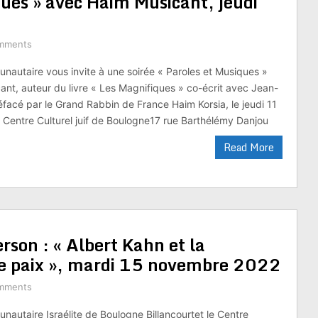
ques » avec Haim Musicant, jeudi
mments
autaire vous invite à une soirée « Paroles et Musiques »
nt, auteur du livre « Les Magnifiques » co-écrit avec Jean-
préfacé par le Grand Rabbin de France Haim Korsia, le jeudi 11
u Centre Culturel juif de Boulogne17 rue Barthélémy Danjou
Read More
son : « Albert Kahn et la
e paix », mardi 15 novembre 2022
mments
autaire Israélite de Boulogne Billancourtet le Centre