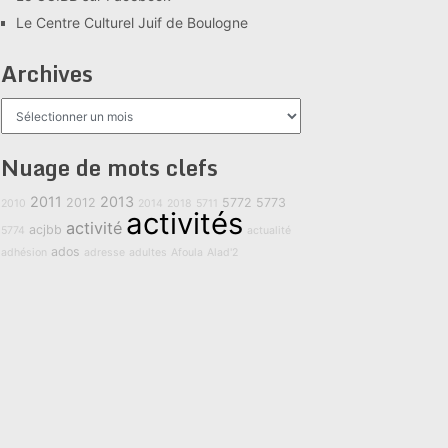
Le Centre Culturel Juif de Boulogne
Archives
Archives
Nuage de mots clefs
2011
2013
2012
5772
5773
2010
2014
2018
5711
activités
activité
acjbb
5774
actualité
ados
adhésion
adresse
adultes
Afoula
Alad'2