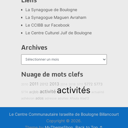
La Synagogue de Boulogne
La Synagogue Maguen Avraham
Le CCIBB sur Facebook
Le Centre Culturel Juif de Boulogne
Archives
Archives
Nuage de mots clefs
2011
2013
2012
5772
5773
2010
2014
2018
5711
activités
activité
acjbb
5774
actualité
ados
adhésion
adresse
adultes
Afoula
Alad'2
Le Centre Communautaire Israelite de Boulogne Billancourt
Copyright © 2026.
Theme by
MyThemeShop
.
Back to Top ↑