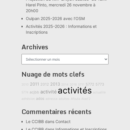
Harel Pinto, mercredi 26 novembre à
20h00
Oulpan 2025-2026 avec l’OSM
Activités 2025-2026 : Informations et
Inscriptions
Archives
Archives
Nuage de mots clefs
2011
2013
2012
5772
5773
2010
2014
2018
5711
activités
activité
acjbb
5774
actualité
ados
adhésion
adresse
adultes
Afoula
Alad'2
Commentaires récents
Le CCIBB
dans
Contact
Le CCIBB
dans
Informations et Inscriptions