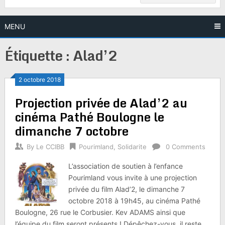
MENU
Étiquette :
Alad’2
2 octobre 2018
Projection privée de Alad’2 au
cinéma Pathé Boulogne le
dimanche 7 octobre
By
Le CCIBB
Pourimland
,
Solidarite
0 Comments
L’association de soutien à l’enfance
Pourimland vous invite à une projection
privée du film Alad’2, le dimanche 7
octobre 2018 à 19h45, au cinéma Pathé
Boulogne, 26 rue le Corbusier. Kev ADAMS ainsi que
l’équipe du film seront présents ! Dépêchez-vous, il reste