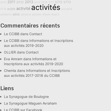
2011
2013
2012
5772
5773
2010
2014
2018
5711
activités
activité
acjbb
5774
actualité
ados
adhésion
adresse
adultes
Afoula
Alad'2
Commentaires récents
Le CCIBB
dans
Contact
Le CCIBB
dans
Informations et Inscriptions
aux activités 2019-2020
OLLIER
dans
Contact
Eva Amram
dans
Informations et
Inscriptions aux activités 2019-2020
Chemla
dans
Informations et Inscriptions
aux activités 2017-2018 du CCIBB
Liens
La Synagogue de Boulogne
La Synagogue Maguen Avraham
Le CCIBB sur Facebook