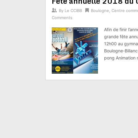
Fête annuelle 2018 du 
By
Le CCIBB
Boulogne
,
Centre commu
Comments
Afin de finir l’a
grande fête annue
12h00 au gymnas
Boulogne-Billanc
pong Animation 