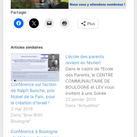
Partager :
Plus
Articles similaires
L’école des parents
revient en février!
Dans le cadre de l'Ecole
des Parents, le CENTRE
COMMUNAUTAIRE DE
Conférence sur l’action
BOULOGNE et LEV vous
de Ralph Bunche, prix
invitent à une Soirée
Nobel de la Paix, pour
Conférence-Débat du
22 janvier 2010
la création d’Israël !
Rav Elie LEMMEL :
Dans "Actualites"
3 mai 2016
Quand les Ados nous
Dans "Bnei Brith
échappent -
Boulogne"
l'Adolescent en crise
dans le monde
Conférence à Boulogne
d'aujourd'hui :