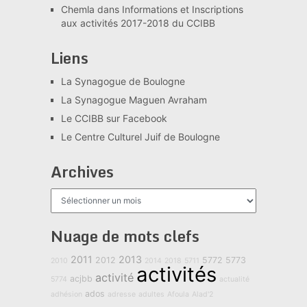
Chemla
dans
Informations et Inscriptions
aux activités 2017-2018 du CCIBB
Liens
La Synagogue de Boulogne
La Synagogue Maguen Avraham
Le CCIBB sur Facebook
Le Centre Culturel Juif de Boulogne
Archives
Archives
Nuage de mots clefs
2011
2013
2012
5772
5773
2010
2014
2018
5711
activités
activité
acjbb
5774
actualité
ados
adhésion
adresse
adultes
Afoula
Alad'2