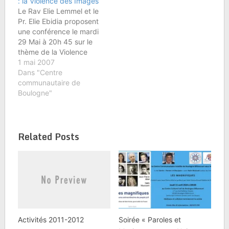
: la Violence des Images
"Recherche repères
Le Rav Elie Lemmel et le
désespérément" Mardi
Pr. Elie Ebidia proposent
2 Février 2010, à 20h30
une conférence le mardi
au Centre…
29 Mai à 20h 45 sur le
thème de la Violence
des Images, à la
1 mai 2007
télévision et au cinéma
Dans "Centre
notamment.Elie EBIDIA
communautaire de
est titulaire d'un CAPES
Boulogne"
de Lettres et d'un
Doctorat en
Cinématographie. Il
Related Posts
enseigne la
Philosophie…
Activités 2011-2012
Soirée « Paroles et