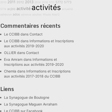
2011
2013
2012
5772
5773
2010
2014
2018
5711
activités
activité
acjbb
5774
actualité
ados
adhésion
adresse
adultes
Afoula
Alad'2
Commentaires récents
Le CCIBB
dans
Contact
Le CCIBB
dans
Informations et Inscriptions
aux activités 2019-2020
OLLIER
dans
Contact
Eva Amram
dans
Informations et
Inscriptions aux activités 2019-2020
Chemla
dans
Informations et Inscriptions
aux activités 2017-2018 du CCIBB
Liens
La Synagogue de Boulogne
La Synagogue Maguen Avraham
Le CCIBB sur Facebook