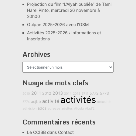
Projection du film “L’Alyah oubliée” de Tami
Harel Pinto, mercredi 26 novembre à
20h00
Oulpan 2025-2026 avec l’OSM
Activités 2025-2026 : Informations et
Inscriptions
Archives
Archives
Nuage de mots clefs
2011
2013
2012
5772
5773
2010
2014
2018
5711
activités
activité
acjbb
5774
actualité
ados
adhésion
adresse
adultes
Afoula
Alad'2
Commentaires récents
Le CCIBB
dans
Contact