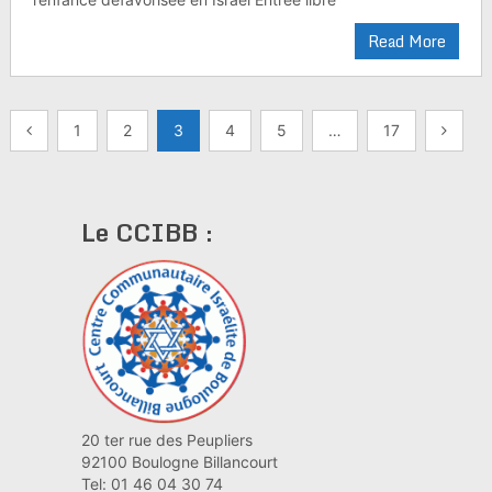
Read More
Pagination
1
2
3
4
5
…
17
des
publications
Le CCIBB :
20 ter rue des Peupliers
92100 Boulogne Billancourt
Tel: 01 46 04 30 74