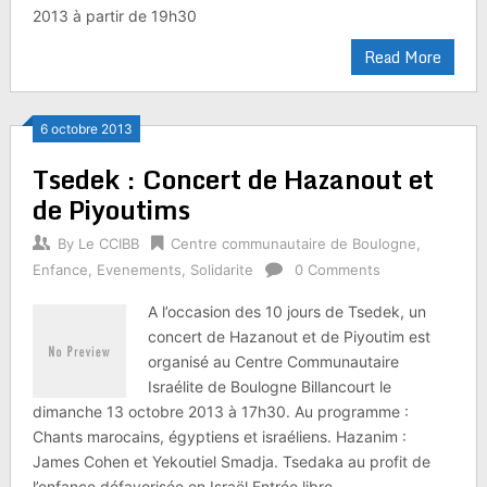
2013 à partir de 19h30
Read More
6 octobre 2013
Tsedek : Concert de Hazanout et
de Piyoutims
By
Le CCIBB
Centre communautaire de Boulogne
,
Enfance
,
Evenements
,
Solidarite
0 Comments
A l’occasion des 10 jours de Tsedek, un
concert de Hazanout et de Piyoutim est
organisé au Centre Communautaire
Israélite de Boulogne Billancourt le
dimanche 13 octobre 2013 à 17h30. Au programme :
Chants marocains, égyptiens et israéliens. Hazanim :
James Cohen et Yekoutiel Smadja. Tsedaka au profit de
l’enfance défavorisée en Israël Entrée libre