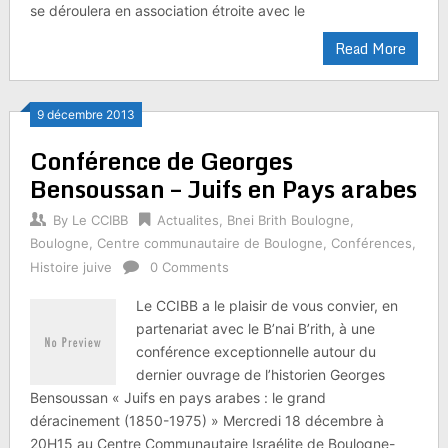
se déroulera en association étroite avec le
Read More
9 décembre 2013
Conférence de Georges
Bensoussan – Juifs en Pays arabes
By
Le CCIBB
Actualites
,
Bnei Brith Boulogne
,
Boulogne
,
Centre communautaire de Boulogne
,
Conférences
,
Histoire juive
0 Comments
Le CCIBB a le plaisir de vous convier, en
partenariat avec le B’nai B’rith, à une
conférence exceptionnelle autour du
dernier ouvrage de l’historien Georges
Bensoussan « Juifs en pays arabes : le grand
déracinement (1850-1975) » Mercredi 18 décembre à
20H15 au Centre Communautaire Israélite de Boulogne-