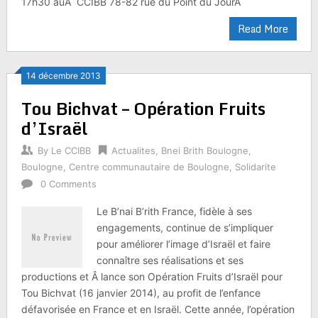
17h30 auÂ CCIBB 78-82 rue du Point du JourÂ
Read More
14 décembre 2013
Tou Bichvat – Opération Fruits
d’Israël
By
Le CCIBB
Actualites
,
Bnei Brith Boulogne
,
Boulogne
,
Centre communautaire de Boulogne
,
Solidarite
0 Comments
Le B’nai B’rith France, fidèle à ses
engagements, continue de s’impliquer
pour améliorer l’image d’Israël et faire
connaître ses réalisations et ses
productions et Â lance son Opération Fruits d’Israël pour
Tou Bichvat (16 janvier 2014), au profit de l’enfance
défavorisée en France et en Israël. Cette année, l’opération