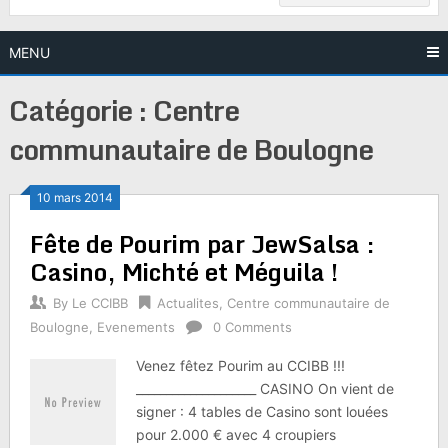
MENU
Catégorie :
Centre
communautaire de Boulogne
10 mars 2014
Fête de Pourim par JewSalsa :
Casino, Michté et Méguila !
By
Le CCIBB
Actualites
,
Centre communautaire de
Boulogne
,
Evenements
0 Comments
Venez fêtez Pourim au CCIBB !!!
____________________ CASINO On vient de
signer : 4 tables de Casino sont louées
pour 2.000 € avec 4 croupiers