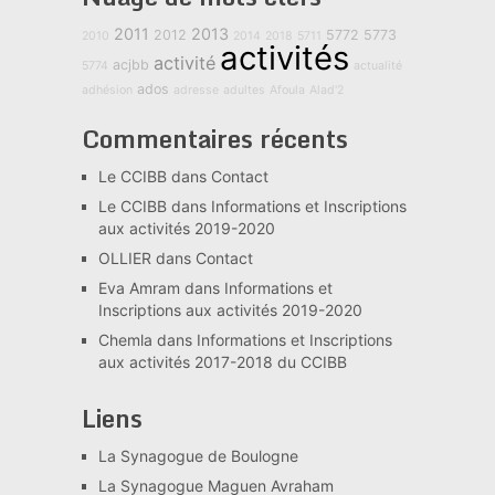
2011
2013
2012
5772
5773
2010
2014
2018
5711
activités
activité
acjbb
5774
actualité
ados
adhésion
adresse
adultes
Afoula
Alad'2
Commentaires récents
Le CCIBB
dans
Contact
Le CCIBB
dans
Informations et Inscriptions
aux activités 2019-2020
OLLIER
dans
Contact
Eva Amram
dans
Informations et
Inscriptions aux activités 2019-2020
Chemla
dans
Informations et Inscriptions
aux activités 2017-2018 du CCIBB
Liens
La Synagogue de Boulogne
La Synagogue Maguen Avraham