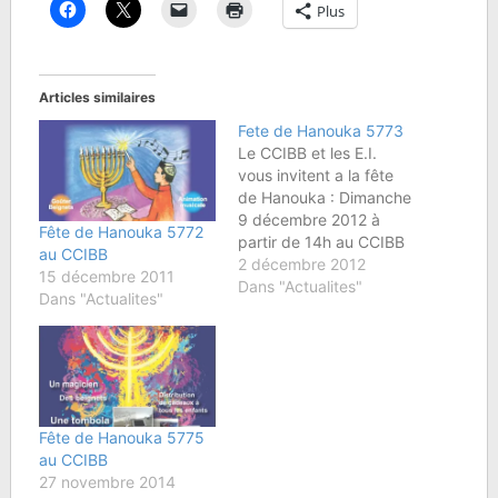
Plus
Articles similaires
Fete de Hanouka 5773
Le CCIBB et les E.I.
vous invitent a la fête
de Hanouka : Dimanche
9 décembre 2012 à
Fête de Hanouka 5772
partir de 14h au CCIBB
au CCIBB
78-82 rue du Point du
2 décembre 2012
15 décembre 2011
Jour 92100 Boulogne
Dans "Actualites"
Dans "Actualites"
Billancourt Au
programme : -
Animations - Magicien -
Grande Tombola -
Distribution de cadeaux
- Goûter - Beignets…
Fête de Hanouka 5775
au CCIBB
27 novembre 2014