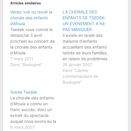
Articles similaires
Venez voir ou revoir la
LA CHORALE DES
chorale des enfants
ENFANTS DE TSEDEK-
d’Afoula
UN EVENEMENT A NE
Tsedek vous convie le
PAS MANQUER
dimanche 3 avril
Il existe en Israël des
prochain au concert de
maisons d'enfants
la chorale des enfants
accueillant des enfants
d'Afoula.
retirés de leurs familles,
7 mars 2011
en raison de problèmes
Dans "Boulogne"
tels que drogue, alcool,
26 janvier 2007
violences, abus divers,
Dans "Centre
emprisonnement ou
communautaire de
encore difficultés
Boulogne"
économiques sévères.
Soiree Tsedek
Tsedek œuvre dans
La chorale des enfants
certains de ces centres
d'Afoula a connu un
en proposant - après
franc succès. Voici un
l'école - des activités
extrait du spectacle
éducatives et
auquel nous avons eu la
récréatives, et…
chance d'assister.
6 mars 2007