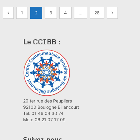
Pagination
1
2
3
4
…
28
des
publications
Le CCIBB :
20 ter rue des Peupliers
92100 Boulogne Billancourt
Tel: 01 46 04 30 74
Mob: 06 21 07 17 09
Suivez-nous