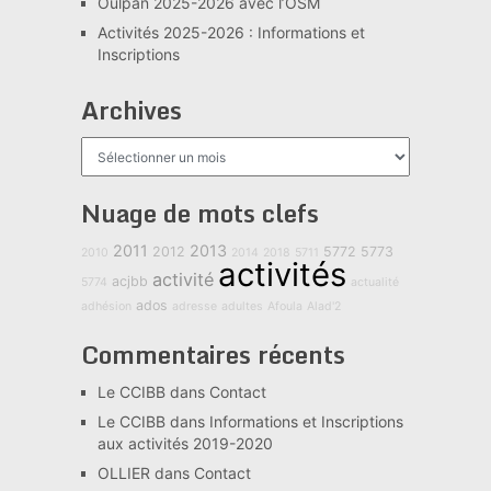
Oulpan 2025-2026 avec l’OSM
Activités 2025-2026 : Informations et
Inscriptions
Archives
Archives
Nuage de mots clefs
2011
2013
2012
5772
5773
2010
2014
2018
5711
activités
activité
acjbb
5774
actualité
ados
adhésion
adresse
adultes
Afoula
Alad'2
Commentaires récents
Le CCIBB
dans
Contact
Le CCIBB
dans
Informations et Inscriptions
aux activités 2019-2020
OLLIER
dans
Contact