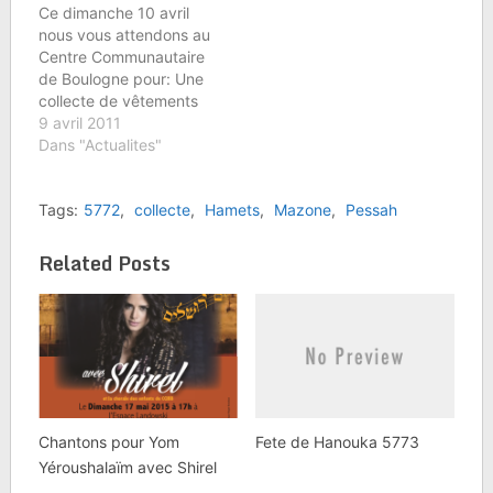
Ce dimanche 10 avril
nous vous attendons au
Centre Communautaire
de Boulogne pour: Une
collecte de vêtements
organisée par KOUPAT
9 avril 2011
HAIR de 10h à 17h
Dans "Actualites"
Récupérer le Hamets
pourÂ MAZONE CCIBB,
Tags:
5772
,
collecte
,
Hamets
,
Mazone
,
Pessah
78/82, rue du point du
jour 92100 BOULOGNE
BILLANCOURT
Related Posts
Chantons pour Yom
Fete de Hanouka 5773
Yéroushalaïm avec Shirel