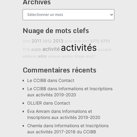
Archives
Archives
Nuage de mots clefs
2011
2013
2012
5772
5773
2010
2014
2018
5711
activités
activité
acjbb
5774
actualité
ados
adhésion
adresse
adultes
Afoula
Alad'2
Commentaires récents
Le CCIBB
dans
Contact
Le CCIBB
dans
Informations et Inscriptions
aux activités 2019-2020
OLLIER
dans
Contact
Eva Amram
dans
Informations et
Inscriptions aux activités 2019-2020
Chemla
dans
Informations et Inscriptions
aux activités 2017-2018 du CCIBB