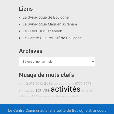
Liens
La Synagogue de Boulogne
La Synagogue Maguen Avraham
Le CCIBB sur Facebook
Le Centre Culturel Juif de Boulogne
Archives
Archives
Nuage de mots clefs
2011
2013
2012
5772
5773
2010
2014
2018
5711
activités
activité
acjbb
5774
actualité
ados
adhésion
adresse
adultes
Afoula
Alad'2
Le Centre Communautaire Israelite de Boulogne Billancourt