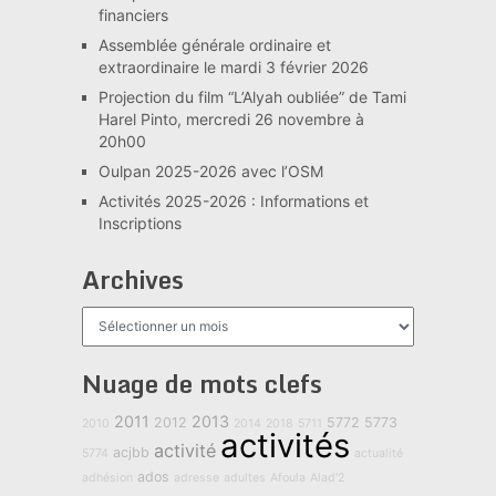
financiers
Assemblée générale ordinaire et
extraordinaire le mardi 3 février 2026
Projection du film “L’Alyah oubliée” de Tami
Harel Pinto, mercredi 26 novembre à
20h00
Oulpan 2025-2026 avec l’OSM
Activités 2025-2026 : Informations et
Inscriptions
Archives
Archives
Nuage de mots clefs
2011
2013
2012
5772
5773
2010
2014
2018
5711
activités
activité
acjbb
5774
actualité
ados
adhésion
adresse
adultes
Afoula
Alad'2