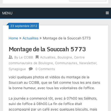
MENU
23 septembre 2012
Home
Actualites
Montage de la Souccah 5773
Montage de la Souccah 5773
By
Le CCIBB
Actualites
,
Boulogne
,
Centre
communautaire de Boulogne
,
Communautes
,
Newsletter
,
Synagogue
0 Comments
voici quelques photos et vidéos du montage de la
Souccah au CCIBB, que se fait comme tous les ans dans
la bonne humeur, avec tous les volontaires de l’office.
La journée a commencé tôt, avec à 07h00 les Sélihots,
suivi de l’office à 08h00.La fin de l’office était
accompagné par un café avec quelques biscuits, mais