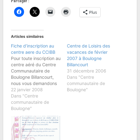
Partager :
Plus
Articles similaires
Fiche d’inscription au
Centre de Loisirs des
centre aere du CCIBB
vacances de février
Pour toute inscription au
2007 à Boulogne
centre aéré du Centre
Billancourt
Communautaire de
31 décembre 2006
Boulogne Billancourt,
Dans "Centre
nous vous demandons
communautaire de
de bien vouloir
22 janvier 2008
Boulogne"
renseigner les deux
Dans "Centre
documents suivants, qui
communautaire de
nous permettent ainsi
Boulogne"
de bénéficier de
l'hanilitaion "Jeunesse et
Sports" par la
Préfecture, et de
bénéficier de la sorte