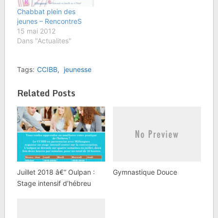
des infrastructures les
Chabbat plein des
plus adaptées pour
jeunes – RencontreS
vos…
15 mai 2012
Dans "Actualites"
Tags:
CCIBB
,
jeunesse
Related Posts
Juillet 2018 â€“ Oulpan :
Gymnastique Douce
Stage intensif d’hébreu