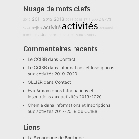
Nuage de mots clefs
2011
2013
2012
5772
5773
2010
2014
2018
5711
activités
activité
acjbb
5774
actualité
ados
adhésion
adresse
adultes
Afoula
Alad'2
Commentaires récents
Le CCIBB
dans
Contact
Le CCIBB
dans
Informations et Inscriptions
aux activités 2019-2020
OLLIER
dans
Contact
Eva Amram
dans
Informations et
Inscriptions aux activités 2019-2020
Chemla
dans
Informations et Inscriptions
aux activités 2017-2018 du CCIBB
Liens
La Synagogue de Boulogne