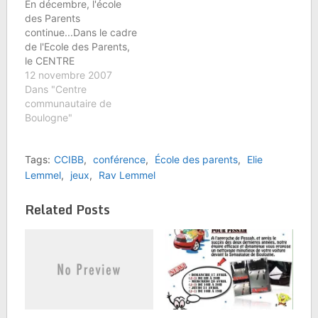
En décembre, l'école
mères célibataires, les
des Parents
familles monoparentales
continue...Dans le cadre
sont en augmentation
de l'Ecole des Parents,
avec des problèmes
le CENTRE
spécifiques. Quelques
COMMUNAUTAIRE DE
12 novembre 2007
pistes de réflexion -- "
BOULOGNE et LEV vous
Dans "Centre
Il…
invitent à une Soirée
communautaire de
Conférence du Rav Elie
Boulogne"
LEMMEL :L'ENFANT
FACE A LA
Tags:
CCIBB
,
conférence
,
École des parents
,
Elie
COLEREMercredi 5
Décembre 07, à
Lemmel
,
jeux
,
Rav Lemmel
20h45au (Nouveau)
Centre Communautaire
Related Posts
Israélite de Boulogne-
Billancourt78/82 rue du
Point du Jour92100…