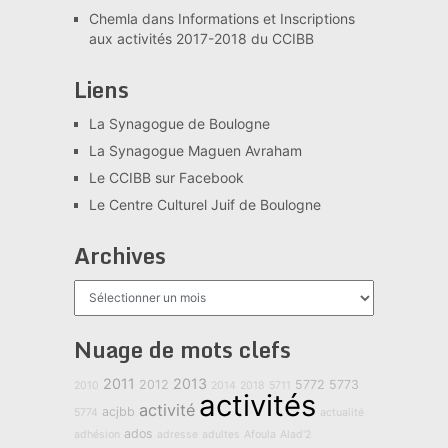
Chemla
dans
Informations et Inscriptions
aux activités 2017-2018 du CCIBB
Liens
La Synagogue de Boulogne
La Synagogue Maguen Avraham
Le CCIBB sur Facebook
Le Centre Culturel Juif de Boulogne
Archives
Archives
Nuage de mots clefs
2011
2013
2012
5772
5773
2010
2014
2018
5711
activités
activité
acjbb
5774
actualité
ados
adhésion
adresse
adultes
Afoula
Alad'2