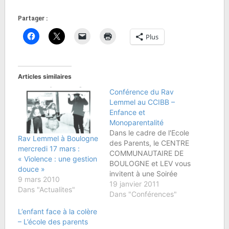
Partager :
Plus
Articles similaires
Conférence du Rav
Lemmel au CCIBB –
Enfance et
Monoparentalité
Dans le cadre de l'Ecole
Rav Lemmel à Boulogne
des Parents, le CENTRE
mercredi 17 mars :
COMMUNAUTAIRE DE
« Violence : une gestion
BOULOGNE et LEV vous
douce »
invitent à une Soirée
9 mars 2010
Conférence-Débat du
19 janvier 2011
Dans "Actualites"
Rav Elie LEMMEL :
Dans "Conférences"
Enfance et
L’enfant face à la colère
Monoparentalité :
– L’école des parents
veuvage, divorce,