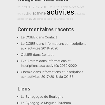
2011
2013
2012
5772
5773
2010
2014
2018
5711
activités
activité
acjbb
5774
actualité
ados
adhésion
adresse
adultes
Afoula
Alad'2
Commentaires récents
Le CCIBB
dans
Contact
Le CCIBB
dans
Informations et Inscriptions
aux activités 2019-2020
OLLIER
dans
Contact
Eva Amram
dans
Informations et
Inscriptions aux activités 2019-2020
Chemla
dans
Informations et Inscriptions
aux activités 2017-2018 du CCIBB
Liens
La Synagogue de Boulogne
La Synagogue Maguen Avraham