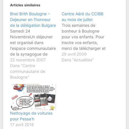
Articles similaires
Bnei Brith Boulogne –
Centre Aéré du CCIBB
Dejeuner en l’honneur
au mois de juillet
de la délégation Bulgare
Trois semaines de
Samedi 24
bonheur à Boulogne
NovembreUn déjeuner
pour vos enfants. Pour
est organisé dans
inscire vos enfants,
l'espace communautaire
merci de télécharger et
de la synagogue de
de renseigner les
29 avril 2009
Boulogne en l'honneur
22 novembre 2007
documents
Dans "Actualites"
du bureau du B'nai B
Dans "Centre
suivants:Â Fiche
'rith de Sofia et des
communautaire de
d'inscription Fiche
représentants de
Boulogne"
SanitaireLes inscriptions
l'association des
auront lieu au CCIBB
peintres juifs bulgares.
par courrier ou au
La participation aux
téléphone etÂ devront
frais est de 30€ par
être confirmées sur
personne (20€ pour les
place le 14 juin entre
enfants). Veuillez
10h et 14h.
Nettoyage de voitures
rapidement réserver
pour Pessa’h
vos…
17 avril 2016