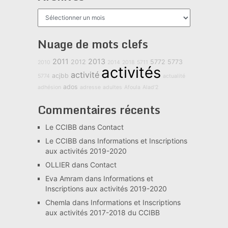
Archives
Nuage de mots clefs
2011
2013
2012
5772
5773
2010
2014
2018
5711
activités
activité
acjbb
5774
actualité
ados
adhésion
adresse
adultes
Afoula
Alad'2
Commentaires récents
Le CCIBB
dans
Contact
Le CCIBB
dans
Informations et Inscriptions
aux activités 2019-2020
OLLIER
dans
Contact
Eva Amram
dans
Informations et
Inscriptions aux activités 2019-2020
Chemla
dans
Informations et Inscriptions
aux activités 2017-2018 du CCIBB