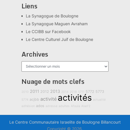
Liens
La Synagogue de Boulogne
La Synagogue Maguen Avraham
Le CCIBB sur Facebook
Le Centre Culturel Juif de Boulogne
Archives
Archives
Nuage de mots clefs
2011
2013
2012
5772
5773
2010
2014
2018
5711
activités
activité
acjbb
5774
actualité
ados
adhésion
adresse
adultes
Afoula
Alad'2
Le Centre Communautaire Israelite de Boulogne Billancourt
Copyright © 2026.