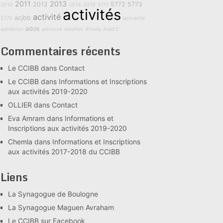
2011
2013
2012
5772
5773
2010
2014
2018
5711
activités
activité
acjbb
5774
actualité
ados
adhésion
adresse
adultes
Afoula
Alad'2
Commentaires récents
Le CCIBB
dans
Contact
Le CCIBB
dans
Informations et Inscriptions
aux activités 2019-2020
OLLIER
dans
Contact
Eva Amram
dans
Informations et
Inscriptions aux activités 2019-2020
Chemla
dans
Informations et Inscriptions
aux activités 2017-2018 du CCIBB
Liens
La Synagogue de Boulogne
La Synagogue Maguen Avraham
Le CCIBB sur Facebook