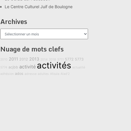
Le Centre Culturel Juif de Boulogne
Archives
Archives
Nuage de mots clefs
2011
2013
2012
5772
5773
2010
2014
2018
5711
activités
activité
acjbb
5774
actualité
ados
adhésion
adresse
adultes
Afoula
Alad'2