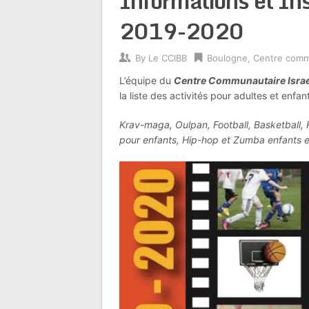
Informations et Ins
2019-2020
By
Le CCIBB
Boulogne
,
Centre comm
L’équipe du
Centre Communautaire Israél
la liste des activités pour adultes et enf
Krav-maga, Oulpan, Football, Basketball,
pour enfants, Hip-hop et Zumba enfants et 