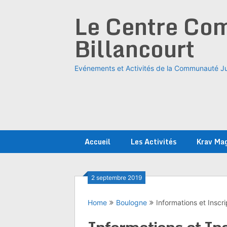
Skip
Le Centre Com
to
content
Billancourt
Evénements et Activités de la Communauté Ju
Accueil
Les Activités
Krav Ma
2 septembre 2019
Home
Boulogne
Informations et Inscr