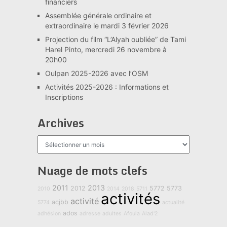
financiers
Assemblée générale ordinaire et
extraordinaire le mardi 3 février 2026
Projection du film “L’Alyah oubliée” de Tami
Harel Pinto, mercredi 26 novembre à
20h00
Oulpan 2025-2026 avec l’OSM
Activités 2025-2026 : Informations et
Inscriptions
Archives
Archives
Nuage de mots clefs
2011
2013
2012
5772
5773
2010
2014
2018
5711
activités
activité
acjbb
5774
actualité
ados
adhésion
adresse
adultes
Afoula
Alad'2