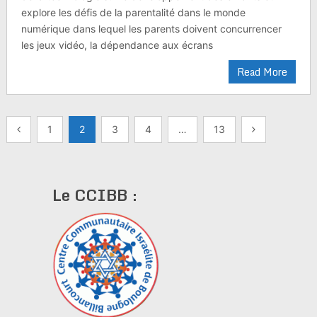
explore les défis de la parentalité dans le monde
numérique dans lequel les parents doivent concurrencer
les jeux vidéo, la dépendance aux écrans
Read More
Pagination
1
2
3
4
…
13
des
publications
Le CCIBB :