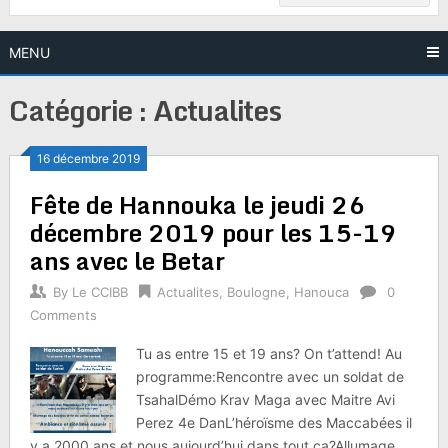
MENU
Catégorie :
Actualites
16 décembre 2019
Fête de Hannouka le jeudi 26
décembre 2019 pour les 15-19
ans avec le Betar
By
Le CCIBB
Actualites
,
Boulogne
,
Hanouca
0
Comments
Tu as entre 15 et 19 ans? On t’attend! Au
programme:Rencontre avec un soldat de
TsahalDémo Krav Maga avec Maitre Avi
Perez 4e DanL’héroïsme des Maccabées il
y a 2000 ans et nous aujourd’hui dans tout ça?Allumage