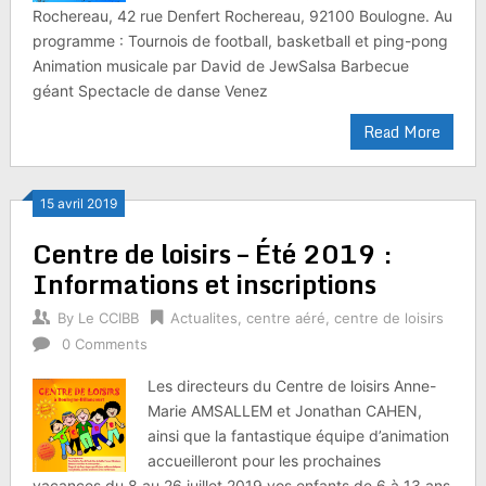
Rochereau, 42 rue Denfert Rochereau, 92100 Boulogne. Au
programme : Tournois de football, basketball et ping-pong
Animation musicale par David de JewSalsa Barbecue
géant Spectacle de danse Venez
Read More
15 avril 2019
Centre de loisirs – Été 2019 :
Informations et inscriptions
By
Le CCIBB
Actualites
,
centre aéré
,
centre de loisirs
0 Comments
Les directeurs du Centre de loisirs Anne-
Marie AMSALLEM et Jonathan CAHEN,
ainsi que la fantastique équipe d’animation
accueilleront pour les prochaines
vacances du 8 au 26 juillet 2019 vos enfants de 6 à 13 ans