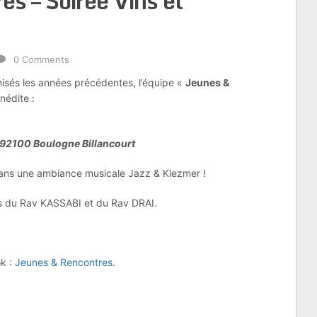
s – Soirée Vins et
0 Comments
isés les années précédentes, l’équipe «
Jeunes &
nédite :
– 92100 Boulogne Billancourt
ns une ambiance musicale Jazz & Klezmer !
ons du Rav KASSABI et du Rav DRAI.
ok :
Jeunes & Rencontres
.