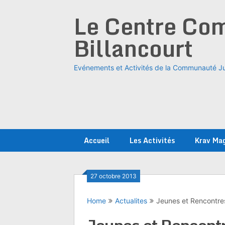
Skip
Le Centre Com
to
content
Billancourt
Evénements et Activités de la Communauté Ju
Accueil
Les Activités
Krav Ma
27 octobre 2013
Home
Actualites
Jeunes et Rencontres