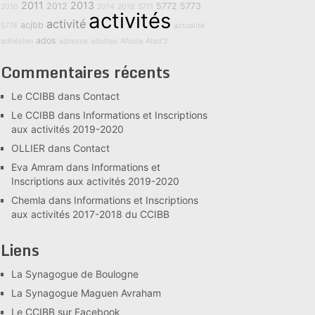
2011
2013
2012
5772
5773
2010
2014
2018
5711
activités
activité
acjbb
5774
actualité
ados
adhésion
adresse
adultes
Afoula
Alad'2
Commentaires récents
Le CCIBB
dans
Contact
Le CCIBB
dans
Informations et Inscriptions
aux activités 2019-2020
OLLIER
dans
Contact
Eva Amram
dans
Informations et
Inscriptions aux activités 2019-2020
Chemla
dans
Informations et Inscriptions
aux activités 2017-2018 du CCIBB
Liens
La Synagogue de Boulogne
La Synagogue Maguen Avraham
Le CCIBB sur Facebook