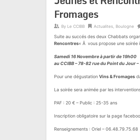
Jeunes et Rencontre
Fromages
By
Le CCIBB
Actualites
,
Boulogne
Suite au succés des deux Chabbats organ
Rencontres
« Â vous propose une soirée i
Samedi 16 Novembre à partir de 19h00
au CCIBB – 78-82 rue du Point du Jour 
Pour une dégustation
Vins & Fromages
da
La soirée sera animée par les interventi
PAF : 20 € – Public : 25-35 ans
Inscription obligatoire sur la page facebo
Renseignements : Oriel – 06.48.79.75.68