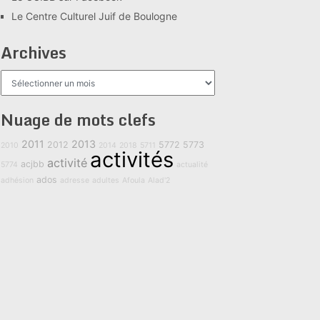
Le Centre Culturel Juif de Boulogne
Archives
Archives
Nuage de mots clefs
2011
2013
2012
5772
5773
2010
2014
2018
5711
activités
activité
acjbb
5774
actualité
ados
adhésion
adresse
adultes
Afoula
Alad'2