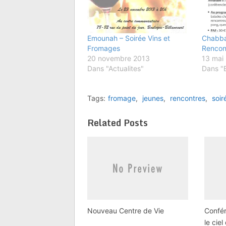
Emounah – Soirée Vins et
Chabba
Fromages
Rencon
20 novembre 2013
13 mai
Dans "Actualites"
Dans "
Tags:
fromage
,
jeunes
,
rencontres
,
soir
Related Posts
Nouveau Centre de Vie
Confér
le cie