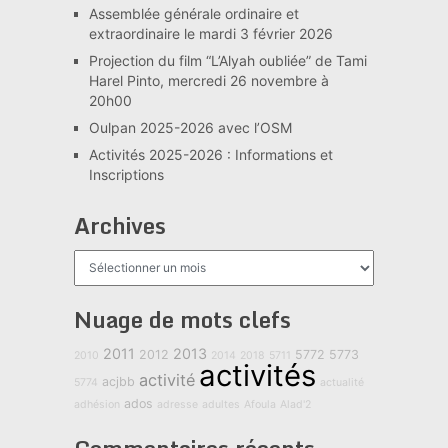
Assemblée générale ordinaire et
extraordinaire le mardi 3 février 2026
Projection du film “L’Alyah oubliée” de Tami
Harel Pinto, mercredi 26 novembre à
20h00
Oulpan 2025-2026 avec l’OSM
Activités 2025-2026 : Informations et
Inscriptions
Archives
Archives
Nuage de mots clefs
2011
2013
2012
5772
5773
2010
2014
2018
5711
activités
activité
acjbb
5774
actualité
ados
adhésion
adresse
adultes
Afoula
Alad'2