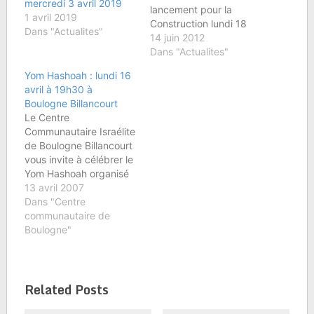
mercredi 3 avril 2019
lancement pour la
1 avril 2019
Construction lundi 18
Dans "Actualites"
juin à 20h30 au CCIBB
14 juin 2012
Le projet de
Dans "Actualites"
construction est
Yom Hashoah : lundi 16
officiellement reparti
avril à 19h30 à
lors de l'Assemblée
Boulogne Billancourt
Générale de la
Le Centre
communauté il y a 2Â
Communautaire Israélite
semaines. Une première
de Boulogne Billancourt
réunion de lancement
vous invite à célébrer le
s'est tenue mardi 12
Yom Hashoah organisé
juin…
par l'AJCBB à la
13 avril 2007
synagogue de Boulogne
Dans "Centre
Billancourt le lundi 16
communautaire de
avril à 19h30 au 43 rue
Boulogne"
des Abondances.Le
Yom Hashoah fait partie
du calendrier israélien
Related Posts
et du calendrier
communautaire ; il a été
fixé…