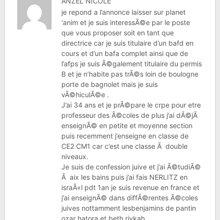
ANZEL NICOLE
je repond a l’annonce laisser sur planet
‘anim et je suis interessÃ©e par le poste
que vous proposer soit en tant que
directrice car je suis titulaire d’un bafd en
cours et d’un bafa complet ainsi que de
l’afps je suis Ã©galement titulaire du permis
B et je n’habite pas trÃ©s loin de boulogne
porte de bagnolet mais je suis
vÃ©hiculÃ©e .
J’ai 34 ans et je prÃ©pare le crpe pour etre
professeur des Ã©coles de plus j’ai dÃ©jÃ
enseignÃ© en petite et moyenne section
puis recemment j’enseigne en classe de
CE2 CM1 car c’est une classe Ã double
niveaux.
Je suis de confession juive et j’ai Ã©tudiÃ©
Ã aix les bains puis j’ai fais NERLITZ en
israÃ«l pdt 1an je suis revenue en france et
j’ai enseignÃ© dans diffÃ©rentes Ã©coles
juives nottamment lesbenjamins de pantin
ozar hatora et beth rivkah .