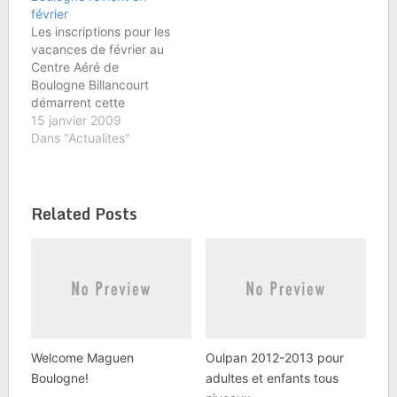
dans un espace
février
complètement
Les inscriptions pour les
rénové.Un vrai
vacances de février au
programme multi-sports
Centre Aéré de
: Football, Basket,
Boulogne Billancourt
Natation à…
démarrent cette
semaine. Le nombre de
15 janvier 2009
places étant limité,
Dans "Actualites"
merci d'inscrire vos
enfants avant le 2
février prochain. Pour
Related Posts
cela, vous pouvez
télécharger la fiche
d'inscription et la fiche
sanitaire à nous
renvoyer.
Welcome Maguen
Oulpan 2012-2013 pour
Boulogne!
adultes et enfants tous