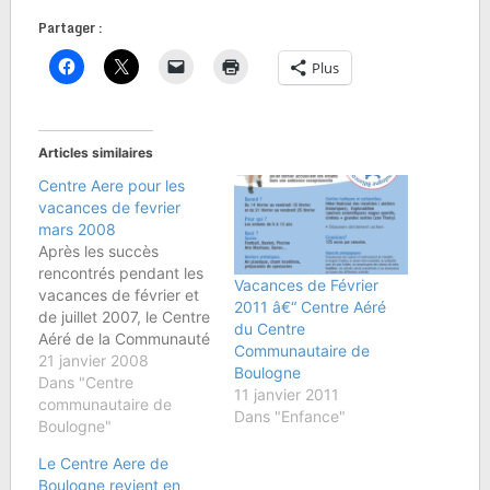
Partager :
Plus
Articles similaires
Centre Aere pour les
vacances de fevrier
mars 2008
Après les succès
rencontrés pendant les
Vacances de Février
vacances de février et
2011 â€“ Centre Aéré
de juillet 2007, le Centre
du Centre
Aéré de la Communauté
Communautaire de
Juive de Boulogne
21 janvier 2008
Boulogne
propose un vrai
Dans "Centre
11 janvier 2011
programme de
communautaire de
Dans "Enfance"
vacances : sports,
Boulogne"
loisirs, découverte du
Le Centre Aere de
monde, et tradition juive
Boulogne revient en