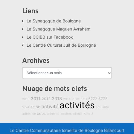
Liens
La Synagogue de Boulogne
La Synagogue Maguen Avraham
Le CCIBB sur Facebook
Le Centre Culturel Juif de Boulogne
Archives
Archives
Nuage de mots clefs
2011
2013
2012
5772
5773
2010
2014
2018
5711
activités
activité
acjbb
5774
actualité
ados
adhésion
adresse
adultes
Afoula
Alad'2
Le Centre Communautaire Israelite de Boulogne Billancourt