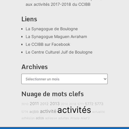
aux activités 2017-2018 du CCIBB
Liens
La Synagogue de Boulogne
La Synagogue Maguen Avraham
Le CCIBB sur Facebook
Le Centre Culturel Juif de Boulogne
Archives
Archives
Nuage de mots clefs
2011
2013
2012
5772
5773
2010
2014
2018
5711
activités
activité
acjbb
5774
actualité
ados
adhésion
adresse
adultes
Afoula
Alad'2