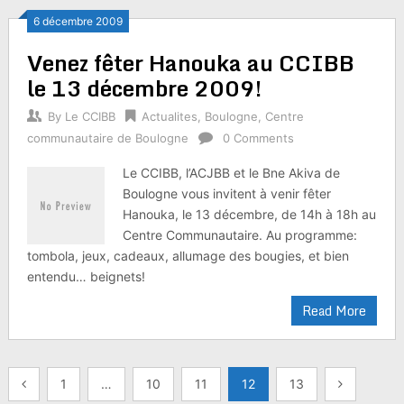
6 décembre 2009
Venez fêter Hanouka au CCIBB
le 13 décembre 2009!
By
Le CCIBB
Actualites
,
Boulogne
,
Centre
communautaire de Boulogne
0 Comments
Le CCIBB, l’ACJBB et le Bne Akiva de
Boulogne vous invitent à venir fêter
Hanouka, le 13 décembre, de 14h à 18h au
Centre Communautaire. Au programme:
tombola, jeux, cadeaux, allumage des bougies, et bien
entendu… beignets!
Read More
Pagination
1
…
10
11
12
13