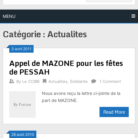
MENU
Catégorie :
Actualites
3 avril 2011
Appel de MAZONE pour les fêtes
de PESSAH
By
Le CCIBB
Actualites
,
Solidarite
1 Comment
Nous avons reçu la lettre ci-jointe de la
part de MAZONE.
Read More
28 août 2010