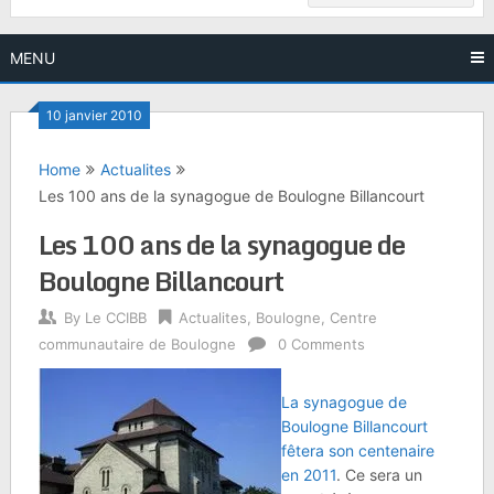
MENU
10 janvier 2010
Home
Actualites
Les 100 ans de la synagogue de Boulogne Billancourt
Les 100 ans de la synagogue de
Boulogne Billancourt
By
Le CCIBB
Actualites
,
Boulogne
,
Centre
communautaire de Boulogne
0 Comments
La synagogue de
Boulogne Billancourt
fêtera son centenaire
en 2011
. Ce sera un