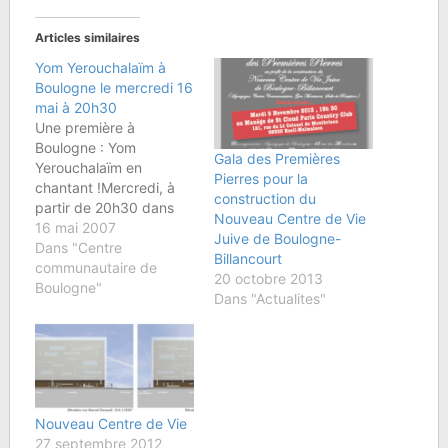
Articles similaires
Yom Yerouchalaïm à
Boulogne le mercredi 16
mai à 20h30
Une première à
Boulogne : Yom
Gala des Premières
Yerouchalaïm en
Pierres pour la
chantant !Mercredi, à
construction du
partir de 20h30 dans
Nouveau Centre de Vie
l'espace communautaire
16 mai 2007
Juive de Boulogne-
de la Synagogue, nous
Dans "Centre
Billancourt
célébrerons les 40 ans
communautaire de
20 octobre 2013
de l'unité retrouvée de
Boulogne"
Dans "Actualites"
Jérusalem avec une
grande première : une
soirée de Chira
Betsibour, au cours de
laquelle nous
chanterons ensemble
Nouveau Centre de Vie
des chants sur…
27 septembre 2012