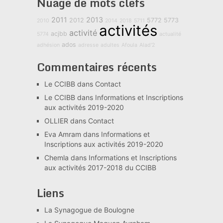
Nuage de mots clefs
2011
2013
2012
5772
5773
2010
2014
2018
5711
activités
activité
acjbb
5774
actualité
ados
adhésion
adresse
adultes
Afoula
Alad'2
Commentaires récents
Le CCIBB
dans
Contact
Le CCIBB
dans
Informations et Inscriptions
aux activités 2019-2020
OLLIER
dans
Contact
Eva Amram
dans
Informations et
Inscriptions aux activités 2019-2020
Chemla
dans
Informations et Inscriptions
aux activités 2017-2018 du CCIBB
Liens
La Synagogue de Boulogne