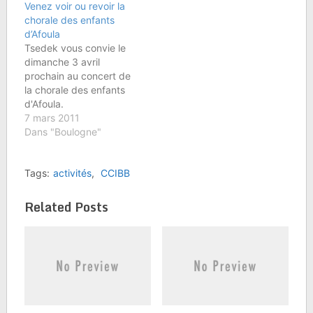
Venez voir ou revoir la
Centre Communautaire
marocains, égyptiens et
chorale des enfants
de BoulogneÂ Bnai-Brith
israéliens. Hazanim :
d’Afoula
â€“ Loge de
James Cohen et
Tsedek vous convie le
Boulognese mobilisent
Yekoutiel Smadja.
dimanche 3 avril
pour uneOPERATION
Tsedaka au profit de
prochain au concert de
SOLIDARITEÂ AVEC LES
l'enfance…
la chorale des enfants
ENFANTS DU SUD
d'Afoula.
D'ISRAËLÂ Dans la
7 mars 2011
terrible situation que
Dans "Boulogne"
vivent actuellement les
populations des villes
du sud d'Israël, les
Tags:
activités
,
CCIBB
enfants ne…
Related Posts