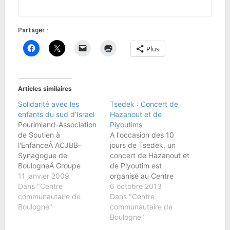
Partager :
Plus
Articles similaires
Solidarité avec les
Tsedek : Concert de
enfants du sud d’Israel
Hazanout et de
Pourimland-Association
Piyoutims
de Soutien à
A l'occasion des 10
l'EnfanceÂ ACJBB-
jours de Tsedek, un
Synagogue de
concert de Hazanout et
BoulogneÂ Groupe
de Piyoutim est
Scolaire Maïmonide
11 janvier 2009
organisé au Centre
RambamÂ Bné Akiva
Dans "Centre
Communautaire Israélite
6 octobre 2013
BoulogneÂ Emounah
communautaire de
de Boulogne Billancourt
Dans "Centre
Paris-BoulogneÂ Beth
Boulogne"
le dimanche 13 octobre
communautaire de
Habad de
2013 à 17h30. Au
Boulogne"
BoulogneÂ CCIBB â€“
programme : Chants