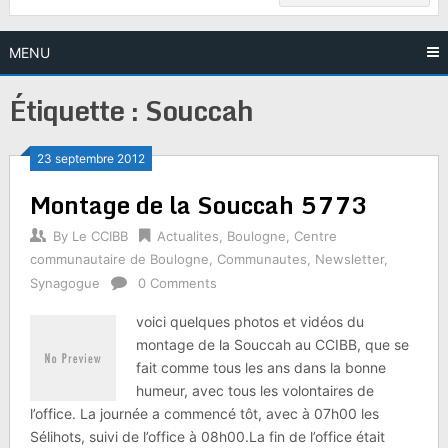
MENU
Étiquette :
Souccah
23 septembre 2012
Montage de la Souccah 5773
By
Le CCIBB
Actualites
,
Boulogne
,
Centre
communautaire de Boulogne
,
Communautes
,
Newsletter
,
Synagogue
0 Comments
voici quelques photos et vidéos du
montage de la Souccah au CCIBB, que se
fait comme tous les ans dans la bonne
humeur, avec tous les volontaires de
l’office. La journée a commencé tôt, avec à 07h00 les
Sélihots, suivi de l’office à 08h00.La fin de l’office était