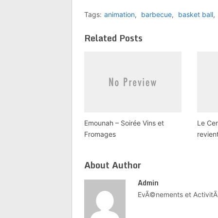
Animation musicale
Tags:
animation
,
barbecue
,
basket ball
,
Démonstration de Hip-Hop
Venez Nombreuses et
Related Posts
Nombreux !!!!!
Emounah – Soirée Vins et
Le Cen
Fromages
revien
About Author
Admin
EvÃ©nements et ActivitÃ