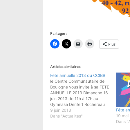
Partager :
Plus
Articles similaires
Fête annuelle 2013 du CCIBB
le Centre Communautaire de
Boulogne vous invite à sa FÊTE
ANNUELLE 2013 Dimanche 16
juin 2013 de 11h à 17h au
Gymnase Denfert Rochereau
Fête an
40-42 rue Denfert Rochereau
9 juin 2013
19 mai
92100 Boulogne Billancourt
Dans "Actualites"
Dans "A
Barbecue, Buvette, Tournois
sportifs, Jeux de société,