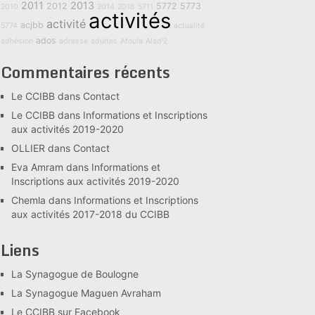
2011
2013
2012
5772
5773
2010
2014
2018
5711
activités
activité
acjbb
5774
actualité
ados
adhésion
adresse
adultes
Afoula
Alad'2
Commentaires récents
Le CCIBB
dans
Contact
Le CCIBB
dans
Informations et Inscriptions
aux activités 2019-2020
OLLIER
dans
Contact
Eva Amram
dans
Informations et
Inscriptions aux activités 2019-2020
Chemla
dans
Informations et Inscriptions
aux activités 2017-2018 du CCIBB
Liens
La Synagogue de Boulogne
La Synagogue Maguen Avraham
Le CCIBB sur Facebook