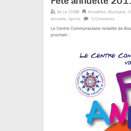
Fete annuelle 20
By
Le CCIBB
Actualites
,
Boulogne
,
C
annuelle
,
Sports
0 Comments
Le Centre Communautaire Israelite de Boulo
prochain :