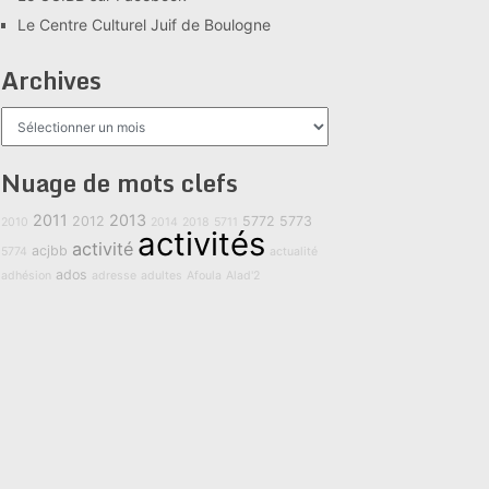
Le Centre Culturel Juif de Boulogne
Archives
Archives
Nuage de mots clefs
2011
2013
2012
5772
5773
2010
2014
2018
5711
activités
activité
acjbb
5774
actualité
ados
adhésion
adresse
adultes
Afoula
Alad'2