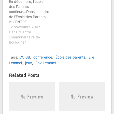
En décembre, l'école
mères célibataires, les
des Parents
familles monoparentales
continue...Dans le cadre
sont en augmentation
de l'Ecole des Parents,
avec des problèmes
le CENTRE
spécifiques. Quelques
COMMUNAUTAIRE DE
12 novembre 2007
pistes de réflexion -- "
BOULOGNE et LEV vous
Dans "Centre
Il…
invitent à une Soirée
communautaire de
Conférence du Rav Elie
Boulogne"
LEMMEL :L'ENFANT
FACE A LA
Tags:
CCIBB
,
conférence
,
École des parents
,
Elie
COLEREMercredi 5
Décembre 07, à
Lemmel
,
jeux
,
Rav Lemmel
20h45au (Nouveau)
Centre Communautaire
Related Posts
Israélite de Boulogne-
Billancourt78/82 rue du
Point du Jour92100…