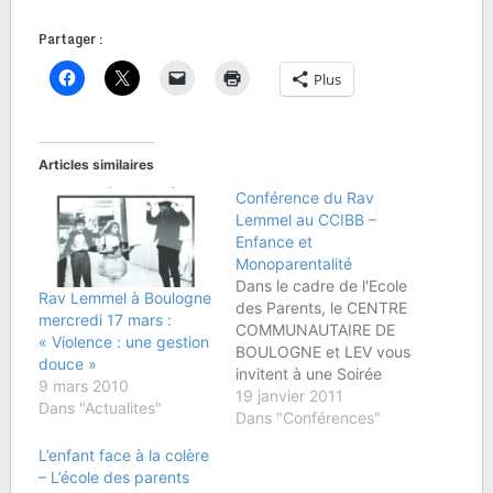
Partager :
Plus
Articles similaires
Conférence du Rav
Lemmel au CCIBB –
Enfance et
Monoparentalité
Dans le cadre de l'Ecole
Rav Lemmel à Boulogne
des Parents, le CENTRE
mercredi 17 mars :
COMMUNAUTAIRE DE
« Violence : une gestion
BOULOGNE et LEV vous
douce »
invitent à une Soirée
9 mars 2010
Conférence-Débat du
19 janvier 2011
Dans "Actualites"
Rav Elie LEMMEL :
Dans "Conférences"
Enfance et
L’enfant face à la colère
Monoparentalité :
– L’école des parents
veuvage, divorce,