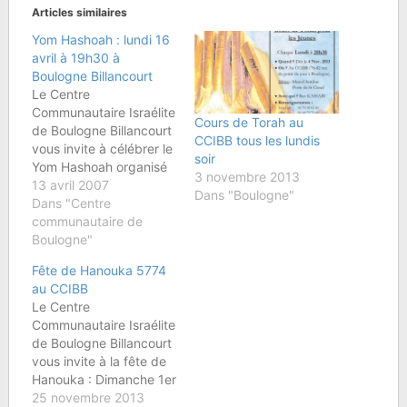
Articles similaires
Yom Hashoah : lundi 16
avril à 19h30 à
Boulogne Billancourt
Le Centre
Communautaire Israélite
Cours de Torah au
de Boulogne Billancourt
CCIBB tous les lundis
vous invite à célébrer le
soir
Yom Hashoah organisé
3 novembre 2013
par l'AJCBB à la
13 avril 2007
Dans "Boulogne"
synagogue de Boulogne
Dans "Centre
Billancourt le lundi 16
communautaire de
avril à 19h30 au 43 rue
Boulogne"
des Abondances.Le
Fête de Hanouka 5774
Yom Hashoah fait partie
au CCIBB
du calendrier israélien
Le Centre
et du calendrier
Communautaire Israélite
communautaire ; il a été
de Boulogne Billancourt
fixé…
vous invite à la fête de
Hanouka : Dimanche 1er
décembre 2013 à partir
25 novembre 2013