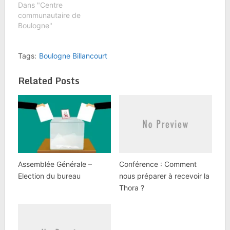
de 14h30 au CCIBB 78-
Dans "Centre
82 rue du Point du Jour
communautaire de
92100 Boulogne
Boulogne"
Billancourt Au
programme : -
Tags:
Boulogne Billancourt
Animations - Magicien -
Grande Tombola -
Distribution de cadeaux
Related Posts
- Goûter…
Assemblée Générale –
Conférence : Comment
Election du bureau
nous préparer à recevoir la
Thora ?