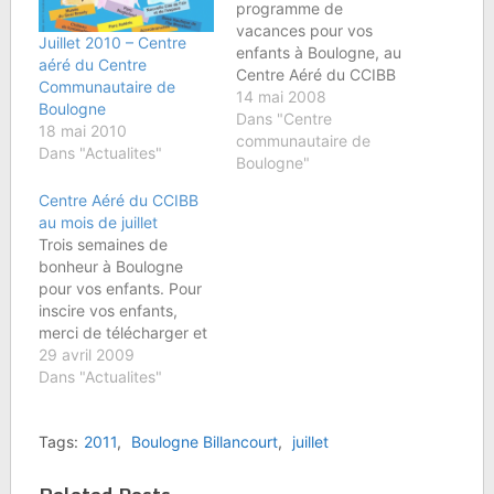
programme de
vacances pour vos
Juillet 2010 – Centre
enfants à Boulogne, au
aéré du Centre
Centre Aéré du CCIBB
Communautaire de
Les directeurs du
14 mai 2008
Boulogne
Centre de Loisirs de la
Dans "Centre
18 mai 2010
Communauté Juive,
communautaire de
Dans "Actualites"
Anne Marie Amsellem et
Boulogne"
Jonathan Cahen, et leur
Centre Aéré du CCIBB
fantastique équipe de
au mois de juillet
moniteurs accueillent
Trois semaines de
vos enfants dans une
bonheur à Boulogne
ambiance
pour vos enfants. Pour
exceptionnelle : sports,
inscire vos enfants,
piscine, danse,…
merci de télécharger et
de renseigner les
29 avril 2009
documents
Dans "Actualites"
suivants:Â Fiche
d'inscription Fiche
Tags:
2011
,
Boulogne Billancourt
,
juillet
SanitaireLes inscriptions
auront lieu au CCIBB
par courrier ou au