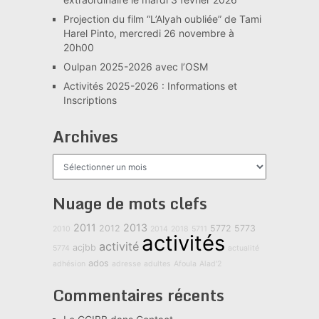
Projection du film “L’Alyah oubliée” de Tami
Harel Pinto, mercredi 26 novembre à
20h00
Oulpan 2025-2026 avec l’OSM
Activités 2025-2026 : Informations et
Inscriptions
Archives
Archives
Nuage de mots clefs
2011
2013
2012
5772
5773
2010
2014
2018
5711
activités
activité
acjbb
5774
actualité
ados
adhésion
adresse
adultes
Afoula
Alad'2
Commentaires récents