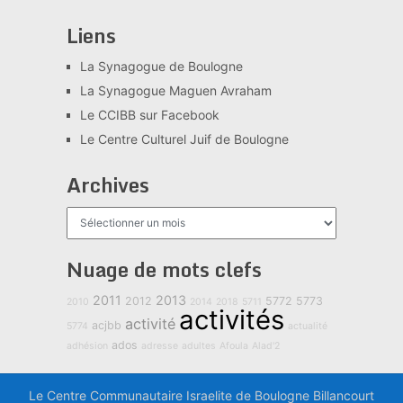
Liens
La Synagogue de Boulogne
La Synagogue Maguen Avraham
Le CCIBB sur Facebook
Le Centre Culturel Juif de Boulogne
Archives
Archives
Nuage de mots clefs
2011
2013
2012
5772
5773
2010
2014
2018
5711
activités
activité
acjbb
5774
actualité
ados
adhésion
adresse
adultes
Afoula
Alad'2
Le Centre Communautaire Israelite de Boulogne Billancourt