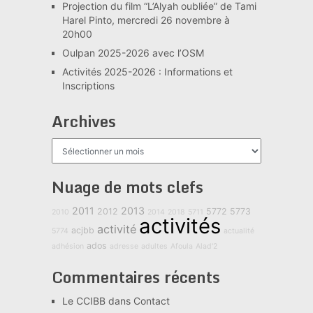
Projection du film “L’Alyah oubliée” de Tami
Harel Pinto, mercredi 26 novembre à
20h00
Oulpan 2025-2026 avec l’OSM
Activités 2025-2026 : Informations et
Inscriptions
Archives
Archives
Nuage de mots clefs
2011
2013
2012
5772
5773
2010
2014
2018
5711
activités
activité
acjbb
5774
actualité
ados
adhésion
adresse
adultes
Afoula
Alad'2
Commentaires récents
Le CCIBB
dans
Contact