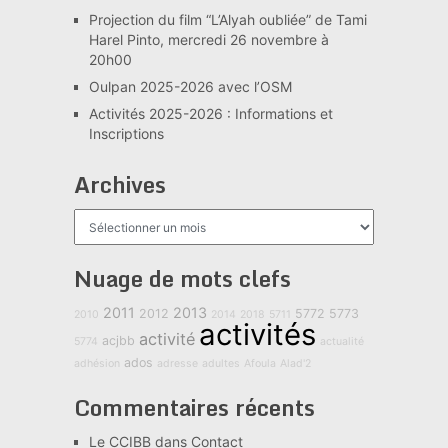
Projection du film “L’Alyah oubliée” de Tami
Harel Pinto, mercredi 26 novembre à
20h00
Oulpan 2025-2026 avec l’OSM
Activités 2025-2026 : Informations et
Inscriptions
Archives
Archives
Nuage de mots clefs
2011
2013
2012
5772
5773
2010
2014
2018
5711
activités
activité
acjbb
5774
actualité
ados
adhésion
adresse
adultes
Afoula
Alad'2
Commentaires récents
Le CCIBB
dans
Contact