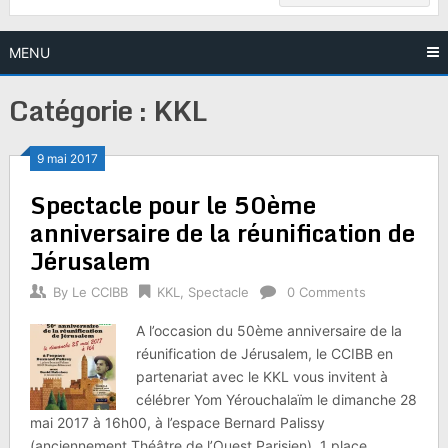
MENU
Catégorie :
KKL
9 mai 2017
Spectacle pour le 50ème
anniversaire de la réunification de
Jérusalem
By
Le CCIBB
KKL
,
Spectacle
0 Comments
A l’occasion du 50ème anniversaire de la
réunification de Jérusalem, le CCIBB en
partenariat avec le KKL vous invitent à
célébrer Yom Yérouchalaïm le dimanche 28
mai 2017 à 16h00, à l’espace Bernard Palissy
(anciennement Théâtre de l’Ouest Parisien), 1 place